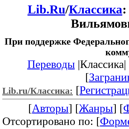
Lib.Ru
/
Классика
:
Вильямов
При поддержке Федеральног
комм
Переводы
|Классика| 
[
Заграни
[
Регистрац
Lib.ru/Классика:
[
Авторы
] [
Жанры
] [
Отсортировано по: [
Форм