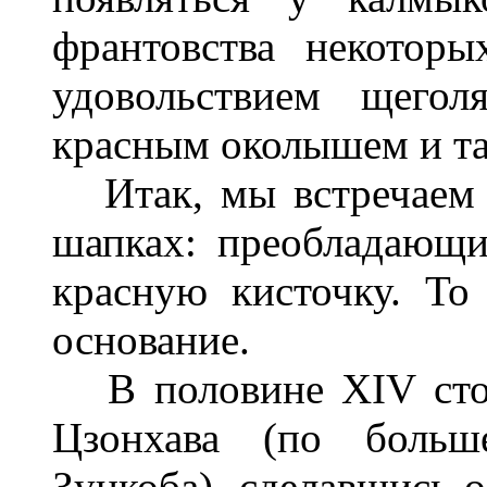
франтовства некотор
удовольствием щего
красным околышем и та
Итак, мы встречаем 
шапках: преобладающ
красную кисточку. То
основание.
В половине XIV стол
Цзонхава (по больше
Зункоба), сделавшись 