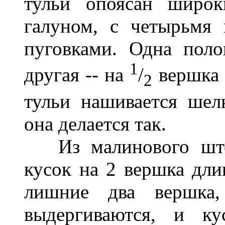
тульи опоясан широ
галуном, с четырьмя
пуговками. Одна пол
1
другая -- на
/
вершка 
2
тульи нашивается шелк
она делается так.
Из малинового штоф
кусок на 2 вершка дли
лишние два вершка,
выдергиваются, и ку