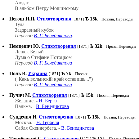
Аюдаг
В альбом Петру Мошинскому
Негош Н.П.
Стихотворения
Ѣ
15k
[1871]
Поэзия, Переводы
Туда
Заздравный кубок
Перевод
В. Г. Бенедиктова
.
Немцевич Ю.
Стихотворения
Ѣ
32k
[1871]
Проза, Переводы
Лешек Белый
Дума о Стефане Потоцком
Перевод
В. Г. Бенедиктова
Поль В.
Украйна
Ѣ
7k
[1871]
Поэзия
("Какъ волынскій край оставишь...")
Перевод
В. Г. Бенедиктова
Пучич М.
Стихотворения
Ѣ
15k
[1871]
Поэзия, Переводы
Желание. -
Н. Берга
Пальма. -
В. Бенедиктова
Сундечич И.
Стихотворения
Ѣ
15k
[1871]
Поэзия, Переводы
Москва. -
Н. Гербеля
Сабля Скендербега. -
В. Бенедиктова
Трембецкий С.
Стихотворения
Ѣ
17k
[1871]
Поэзия, Перевод