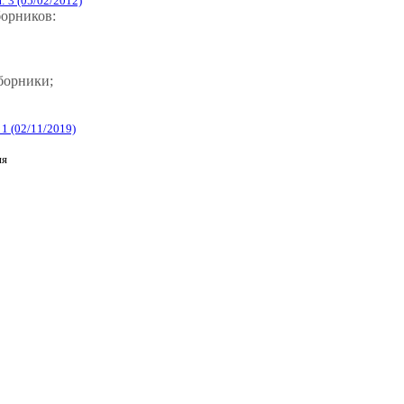
 3 (05/02/2012)
борников:
сборники;
1 (02/11/2019)
я