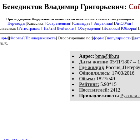
: Бенедиктов Владимир Григорьевич:
Со
При поддержке Федерального агентства по печати и массовым коммуникациям
Переводы
|Классика| [
Современная
] [
Самиздат
] [
Заграница
] [
ArtOfWar
]
Классика:
[
Регистрация
]
[
Найти
] [
Рейтинги
] [
Обсуждения
] [
Новинки
] [
Обзоры
] [
анры
][
Формы
][
Принадлежность
]
Отсортировано по:[
форме
][
популярности
][
дат
чик.
Aдpeс:
bmn@lib.ru
Даты жизни:
05/11/1807 -- 
Где жил(а):
Россия;,Петербу
Обновлялось:
17/03/2016
Обьем:
1827k/49
Рейтинг:
5.90*15
Посетителей:
2412
Принадлежность:
Русская 