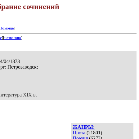
брание сочинений
Помощь
]
е
][
названию
]
14/04/1873
рг; Петрозаводск;
литература XIX в.
ЖАНРЫ:
Проза
(21801)
Поэзия
(6273)