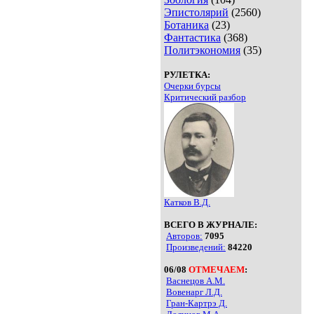
Эпистолярий
(2560)
Ботаника
(23)
Фантастика
(368)
Политэкономия
(35)
РУЛЕТКА:
Очерки бурсы
Критический разбор
Катков В.Д.
ВСЕГО В ЖУРНАЛЕ:
Авторов:
7095
Произведений:
84220
06/08
ОТМЕЧАЕМ
:
Васнецов А.М.
Вовенарг Л.Д.
Гран-Картрэ Д.