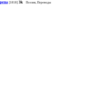
ерепа
3k
[1818]
Поэзия, Переводы