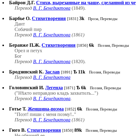
Байрон Д.Г.
Стихи, вырезанные на чаше, сделанной из ч
Перевод
В. Г. Бенедиктова
(1849).
Барбье О.
Стихотворения
3k
[1831]
Проза, Переводы
Дант
Собачий пир
Перевод
В. Г. Бенедиктова
(1861)
Беранже П.Ж.
Стихотворения
6k
[1856]
Поэзия, Переводы
Орел и петух
Бог
Перевод
В. Г. Бенедиктова
(1820).
Бродзинский К.
Заслав
Ѣ
11k
[1891]
Поэзия, Переводы
Перевод
В. Г. Бенедиктова
Головинский И.
Легенда
Ѣ
6k
[1871]
Поэзия, Переводы
("Нѣкто неправдою кладъ захватилъ...")
Перевод
В. Г. Бенедиктова
.
Готье Т.
Женщина-поэма
6k
[1852]
Поэзия, Переводы
"Поэт! пиши с меня поэму!.."
Перевод
В. Г. Бенедиктова
(1861)
Гюго В.
Стихотворения
89k
[1850]
Поэзия, Переводы
Не обвиняй ее