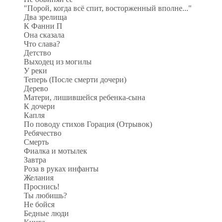
"Порой, когда всё спит, восторженный вполне..."
Два зрелища
К Фанни П
Она сказала
Что слава?
Детство
Выходец из могилы
У реки
Теперь (После смерти дочери)
Дерево
Матери, лишившейся ребенка-сына
К дочери
Капля
По поводу стихов Горация (Отрывок)
Ребячество
Смерть
Фиалка и мотылек
Завтра
Роза в руках инфанты
Желания
Проснись!
Ты любишь?
Не бойся
Бедные люди