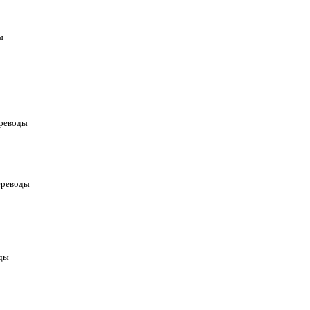
ы
ереводы
ереводы
оды