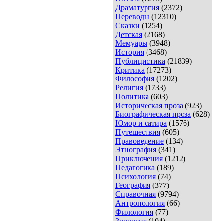
Драматургия
(2372)
Переводы
(12310)
Сказки
(1254)
Детская
(2168)
Мемуары
(3948)
История
(3468)
Публицистика
(21839)
Критика
(17273)
Философия
(1202)
Религия
(1733)
Политика
(603)
Историческая проза
(923)
Биографическая проза
(628)
Юмор и сатира
(1576)
Путешествия
(605)
Правоведение
(134)
Этнография
(341)
Приключения
(1212)
Педагогика
(189)
Психология
(74)
География
(377)
Справочная
(9794)
Антропология
(66)
Филология
(77)
Зоология
(104)