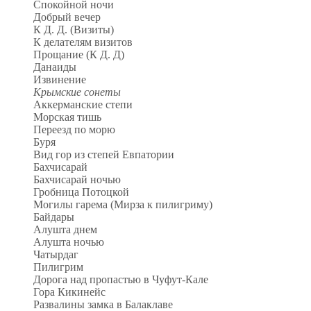
Спокойной ночи
Добрый вечер
К Д. Д. (Визиты)
К делателям визитов
Прощание (К Д. Д)
Данаиды
Извинение
Крымские сонеты
Аккерманские степи
Морская тишь
Переезд по морю
Буря
Вид гор из степей Евпатории
Бахчисарай
Бахчисарай ночью
Гробница Потоцкой
Могилы гарема (Мирза к пилигриму)
Байдары
Алушта днем
Алушта ночью
Чатырдаг
Пилигрим
Дорога над пропастью в Чуфут-Кале
Гора Кикинейс
Развалины замка в Балаклаве