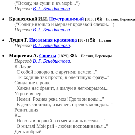
("Всюду, на-суши и въ морѣ...")
Перевод
В. Г. Бенедиктова
Крашевский И.И.
Неустрашимый
6k
[1838]
Поэзия, Перевод
("Солнце взошло и мерцает кровавой слезой...")
Перевод
В. Г. Бенедиктова
Луцич Г.
Идеальная красавица
5k
[1871]
Поэзия
Перевод
В. Г. Бенедиктова
.
Мицкевич А.
Сонеты
38k
[1829]
Поэзия, Переводы
Перевод
В. Г. Бенедиктова
.
К Лауре
"С собой говорю я, с другими немею..."
"Ты ходишь так просто, в блестящую фразу..."
Свидание в роще
"Ханжа нас бранит, а шалун в легкокрылом..."
Утро и вечер
"Неман! Родная река моя! Где твои воды..."
"В день знойный, измучен, стрелок молодой..."
Резигнация
К...
"Неволя в первый раз меня лишь веселит..."
"О милая! Мой рай - любви воспоминанья..."
День добрый