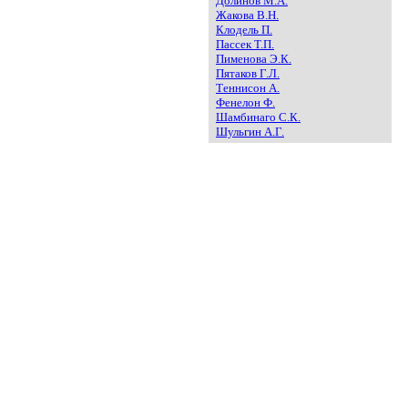
Долинов М.А.
Жакова В.Н.
Клодель П.
Пассек Т.П.
Пименова Э.К.
Пятаков Г.Л.
Теннисон А.
Фенелон Ф.
Шамбинаго С.К.
Шульгин А.Г.