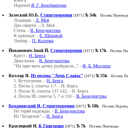
Книга
Перевод
В. Г. Бенедиктова
.
Залеский Ю.Б.
Стихотворения
Ѣ
34k
[1871]
Поэзия, Перевод
Ледащая. -
Л. Мея
Две смерти. - Л. Мея
Степь. -
В. Бенедиктова
К цевнице. -
Е. Шаховой
Любор. -
П. Козлова
Йованович-Змай Й.
Стихотворения
Ѣ
17k
[1871]
Поэзия, П
Крест -
Н. Берга
Дева-воин. -
В. Бенедиктова
"На заре мать дочку разбудила..." -
Ф. Б. Миллера
Коллар Я.
Из поэмы "Дочь Славы"
Ѣ
55k
[1871]
Поэзия, П
1. Вступление. -
Н. Берга
2. Песнь I, сонеты 1-7. - Н. Берга
3. Песнь II, сонеты 137-142. - Н. Берга
4. Песнь III, сонеты 5, 7 и 110. -
В. Бенедиктова
Кохановский Я.
Стихотворения
Ѣ
18k
[1871]
Поэзия, Перев
Не теряй надежды. -
В. Бенедиктова
Из "Безделок". -
Н. Берга
Красицкий И.
К Григорию
Ѣ
7k
[1871]
Поэзия, Переводы