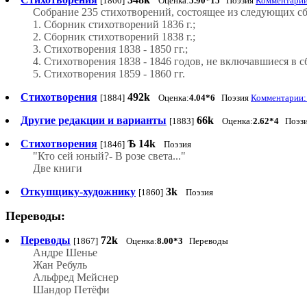
[1860]
Оценка:
5.90*15
Поэзия
Комментарии:
Собрание 235 стихотворений, состоящее из следующих с
1. Сборник стихотворений 1836 г.;
2. Сборник стихотворений 1838 г.;
3. Стихотворения 1838 - 1850 гг.;
4. Стихотворения 1838 - 1846 годов, не включавшиеся в 
5. Стихотворения 1859 - 1860 гг.
Стихотворения
492k
[1884]
Оценка:
4.04*6
Поэзия
Комментарии: 
Другие редакции и варианты
66k
[1883]
Оценка:
2.62*4
Поэзи
Стихотворения
Ѣ
14k
[1846]
Поэзия
"Кто сей юный?- В розе света..."
Две книги
Откупщику-художнику
3k
[1860]
Поэзия
Переводы:
Переводы
72k
[1867]
Оценка:
8.00*3
Переводы
Андре Шенье
Жан Ребуль
Альфред Мейснер
Шандор Петёфи