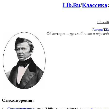
Lib.Ru
/
Классика
Lib.ru/
[
Авторы
][
Ж
Об авторе:
-- русский поэт и перевод
Стихотворения:
Стихотворения
348k