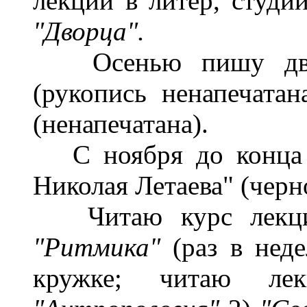
лекции в литер, студии
"Дворца".
Осенью пишу дв
(рукопись ненапечатан
(ненапечатана).
С ноября до конца д
Николая Летаева" (черн
Читаю курс лекци
"Ритмика"
(раз в нед
кружке; читаю л