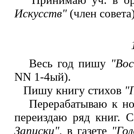
Искусств"
(член совета)
Весь год пишу
"Вос
NN 1-4ый).
Пишу книгу стихов
"
Перерабатываю к но
переиздаю ряд книг. 
Записки",
в газете
"Го