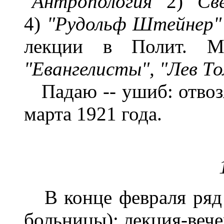
"Антропология"
2)
"Св
4)
"Рудольф Штейнер
лекции в Полит. 
"Евангелисты", "Лев То
Падаю -- ушиб: отвозя
марта 1921 года.
В конце февраля ряд 
больницы); лекция-вече