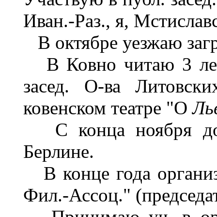
Иван.-Раз., я, Мстиславс
В октябре уезжаю загр
В Ковно читаю 3 лекц
засед. О-ва Литовск
ковенском театре "О
Ль
С конца ноября до к
Берлине.
В конце года организ
Фил.-Ассоц." (председат
Принимаю уч. в орг