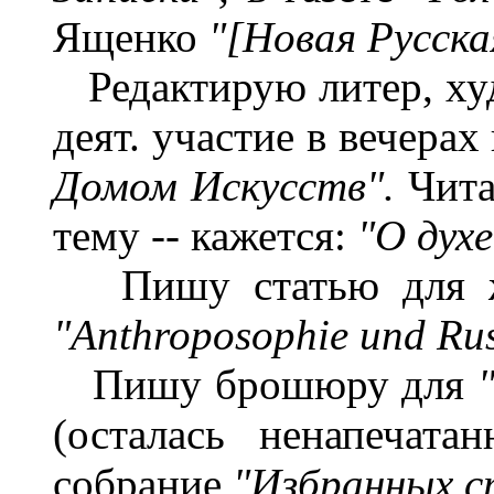
Ященко
"[Новая Русска
Редактирую литер, ху
деят. участие в вечера
Домом Искусств".
Чита
тему -- кажется:
"О духе
Пишу статью для 
"Anthroposophie und Rus
Пишу брошюру для
(осталась ненапечата
собрание
"Избранных с