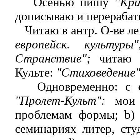
Осенью пишу
"Кр
дописываю и перераба
Читаю в антр. О-ве л
европейск. культуры
Странствие";
читаю 
Культе:
"Стиховедение"
Одновременно: с ос
"Пролет-Культ":
мои
проблемам формы; b) 
семинариях литер, сту