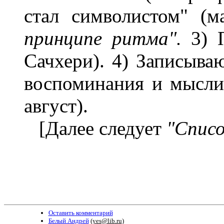
стал символистом" (м
принципе ритма".
3) 
Сачхери). 4) Записыва
воспоминания и мысли
август).
[Далее следует
"Списо
Оставить комментарий
Белый Андрей
(
yes@lib.ru
)