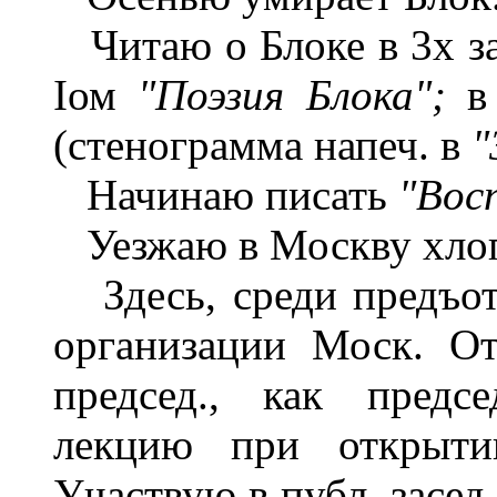
Читаю о Блоке в 3х за
Iом
"Поэзия Блока";
в
(стенограмма напеч. в
"
Начинаю писать
"Вос
Уезжаю в Москву хлопо
Здесь, среди предъот
организации Моск. О
председ., как предс
лекцию при открыти
Участвую в публ. засед