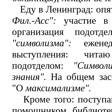
Еду в Ленинград: опят
Фил.-Асс":
участие в
организация подотде
"символизма":
ежене
выступления: чит
подотделом:
"Символ
знания".
На общем зас
"О
максимализме".
Кроме того: поступа
помощником библиотек