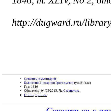
1846, т. XLIV,
No
2, отд
http://dugward.ru/library
Оставить комментарий
Белинский Виссарион Григорьевич
(
yes@lib.ru
)
Год: 1846
Обновлено: 04/05/2015. 7k.
Статистика.
Статья
:
Критика
Связаться с п