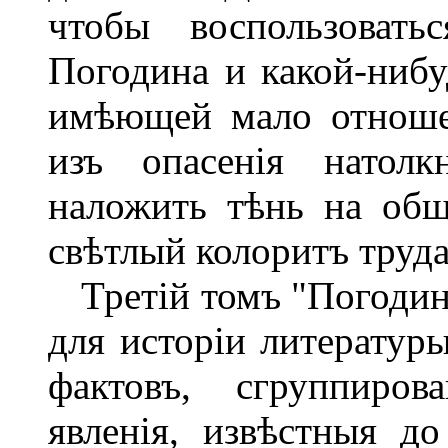
чтобы воспользовать
Погодина и какой-нибу
имѣющей мало отношен
изъ опасенія натолк
наложить тѣнь на общ
свѣтлый колоритъ труда
Третій томъ "Погодин
для исторіи литератур
фактовъ, сгруппиров
явленія, извѣстныя д