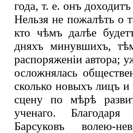
года, т. е. онъ доходит
Нельзя не пожалѣть о т
кто чѣмъ далѣе будетъ
дняхъ минувшихъ, тѣм
распоряженіи автора; у
осложнялась обществе
сколько новыхъ лицъ и 
сцену по мѣрѣ развит
ученаго. Благодаря 
Барсуковъ волею-не