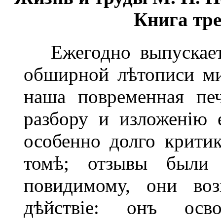
Книга тре
Ежегодно выпускаетъ
обширной лѣтописи м
наша повременная пе
разбору и изложенію е
особенно долго критик
томѣ; отзывы были 
повидимому, они воз
дѣйствіе: онъ осв