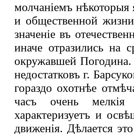
молчаніемъ нѣкоторыя 
и общественной жизни
значеніе въ отечествен
иначе отразились на с
окружавшей Погодина.
недостатковъ г. Барсуко
гораздо охотнѣе отмѣч
часъ очень мелкія 
характеризуетъ и освѣ
движенія. Дѣлается это