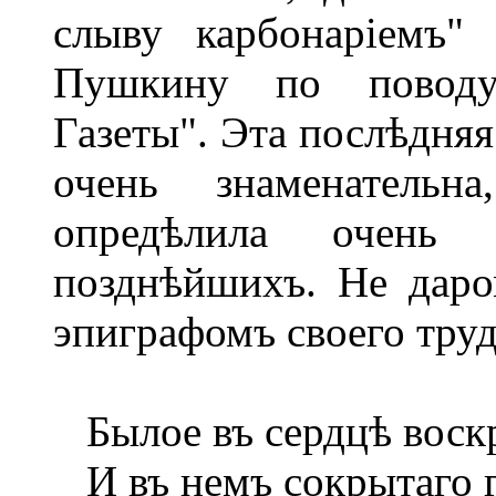
слыву карбонаріемъ" 
Пушкину по поводу 
Газеты". Эта послѣдняя
очень знаменательн
опредѣлила очень
позднѣйшихъ. Не даро
эпиграфомъ своего труд
Былое въ сердцѣ воск
И въ немъ сокрытаго 