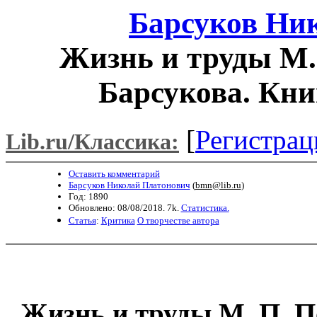
Барсуков Ни
Жизнь и труды М.
Барсукова. Кни
[
Регистрац
Lib.ru/Классика:
Оставить комментарий
Барсуков Николай Платонович
(
bmn@lib.ru
)
Год: 1890
Обновлено: 08/08/2018. 7k.
Статистика.
Статья
:
Критика
О творчестве автора
Жизнь и труды М. П. П