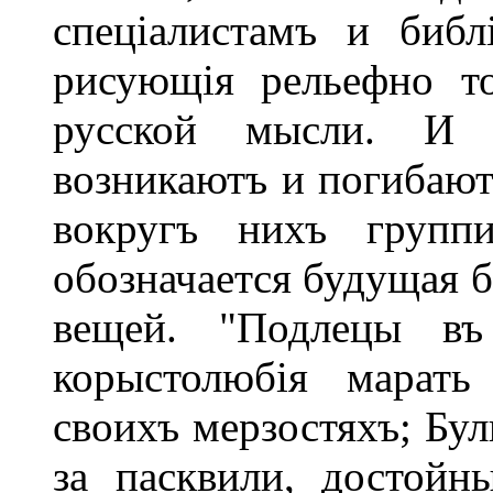
спеціалистамъ и биб
рисующія рельефно т
русской мысли. И
возникаютъ и погибают
вокругъ нихъ группи
обозначается будущая б
вещей. "Подлецы въ
корыстолюбія марат
своихъ мерзостяхъ; Бу
за пасквили, достойн