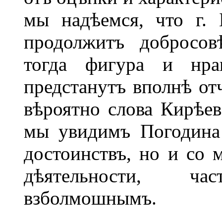
мы надѣемся, что г.
продолжитъ добросов
тогда фигура и нра
предстанутъ вполнѣ отч
вѣроятно слова Кирѣев
мы увидимъ Погодина 
достоинствъ, но и со
дѣятельности, ч
взболмошнымъ.