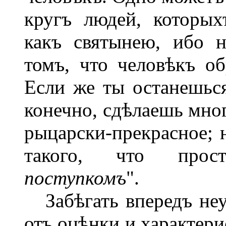
кругъ людей, которы
какъ святынею, ибо н
томъ, что человѣкъ об
Если же ты останешьс
конечно, сдѣлаешь мно
рыцарски-прекрасное;
такого, что про
поступкомъ
".
Забѣгать впередъ неу
отъ оцѣнки и характери