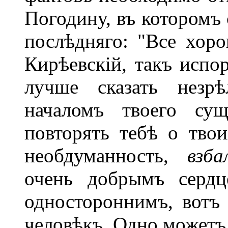
Погодину, въ которомъ 
послѣдняго: "Все хоро
Кирѣевскій, такъ испо
лучше сказать незрѣ
началомъ твоего сущ
повторять тебѣ о твои
необдуманность,
взб
очень добрымъ сердц
одностороннимъ, вотъ 
человѣкъ. Одно можетъ 