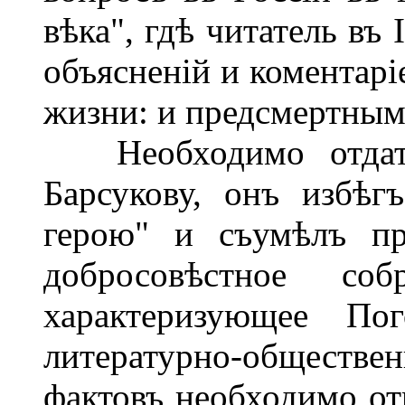
вѣка", гдѣ читатель въ 
объясненій и коментар
жизни: и предсмертнымъ
Необходимо отдать 
Барсукову, онъ избѣг
герою" и съумѣлъ пр
добросовѣстное соб
характеризующее По
литературно-обществен
фактовъ необходимо от