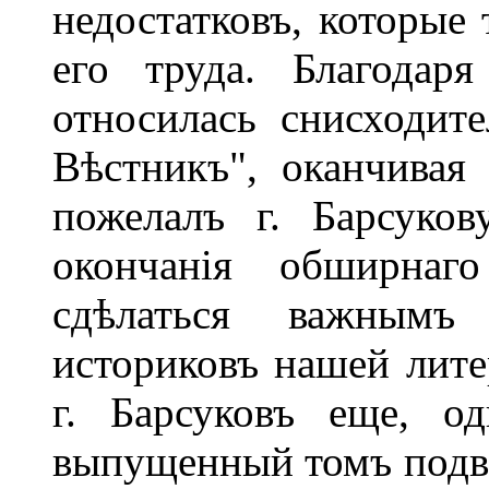
недостатковъ, которые 
его труда. Благодар
относилась снисходит
Вѣстникъ", оканчивая
пожелалъ г. Барсуко
окончанія обширнаг
сдѣлаться важнымъ
историковъ нашей лите
г. Барсуковъ еще, о
выпущенный томъ подви