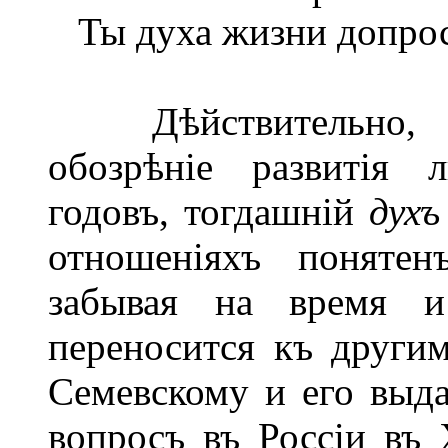
Ты духа жизни допрос
Дѣйствительно, ко
обозрѣніе развитія 
годовъ, тогдашній
духъ
отношеніяхъ понятен
забывая на время и
переносится къ другим
Семевскому и его выд
вопросъ въ Россіи въ