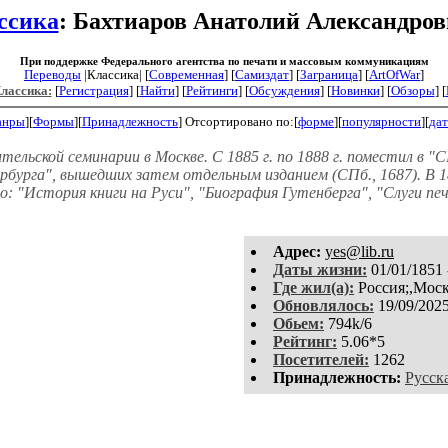
ссика
: Бахтиаров Анатолий Александро
При поддержке Федерального агентства по печати и массовым коммуникациям
Переводы
|Классика| [
Современная
] [
Самиздат
] [
Заграница
] [
ArtOfWar
]
Классика:
[
Регистрация
]
[
Найти
] [
Рейтинги
] [
Обсуждения
] [
Новинки
] [
Обзоры
] [
анры
][
Формы
][
Принадлежность
]
Отсортировано по:[
форме
][
популярности
][
дат
Учительской семинарии в Москве. С 1885 г. по 1888 г. поместил в
бурга", вышедших затем отдельным изданием (СПб., 1687). В 18
го: "История книги на Руси", "Биография Гутенберга", "Слуги пе
Aдpeс:
yes@lib.ru
Даты жизни:
01/01/1851 
Где жил(а):
Россия;,Моск
Обновлялось:
19/09/202
Обьем:
794k/6
Рейтинг:
5.06*5
Посетителей:
1262
Принадлежность:
Русск