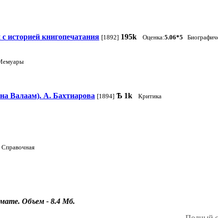
и с историей книгопечатания
195k
[1892]
Оценка:
5.06*5
Биографиче
Мемуары
 на Валаам). А. Бахтиарова
Ѣ
1k
[1894]
Критика
Справочная
ате. Объем - 8.4 Мб.
Полный с