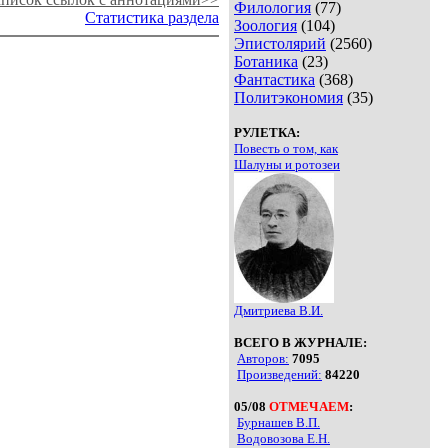
Филология
(77)
Статистика раздела
Зоология
(104)
Эпистолярий
(2560)
Ботаника
(23)
Фантастика
(368)
Политэкономия
(35)
РУЛЕТКА:
Повесть о том, как
Шалуны и ротозеи
Дмитриева В.И.
ВСЕГО В ЖУРНАЛЕ:
Авторов:
7095
Произведений:
84220
05/08
ОТМЕЧАЕМ
:
Бурнашев В.П.
Водовозова Е.Н.