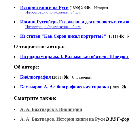
История книги на Руси
583k
[1890]
История
Иллюстрации/приложения: 64 шт.
Иоганн Гутенберг. Его жизнь и деятельность в связ
Иллюстрации/приложения: 40 шт.
Из статьи "Как Серов писал портреты?"
4k
[1911]
О творчестве автора:
По родным краям. I. Валаамская обитель. (Поездка
Об авторе:
Библиография
9k
[2011]
Справочная
Бахтиаров А. А.: биографическая справка
2k
[1989]
Смотрите также:
А. А. Бахтиаров в Википедии
А. А. Бахтиаров. История книги на Руси
В PDF-форм