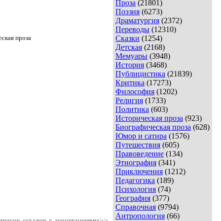
Проза
(21801)
Поэзия
(6273)
Драматургия
(2372)
Переводы
(12310)
ская проза
Сказки
(1254)
Детская
(2168)
Мемуары
(3948)
История
(3468)
Публицистика
(21839)
Критика
(17273)
Философия
(1202)
Религия
(1733)
Политика
(603)
Историческая проза
(923)
Биографическая проза
(628)
Юмор и сатира
(1576)
Путешествия
(605)
Правоведение
(134)
Этнография
(341)
Приключения
(1212)
Педагогика
(189)
Психология
(74)
География
(377)
Справочная
(9794)
Антропология
(66)
писок ссылок с аннотациями>>