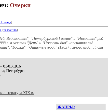
вич:
Очерки
Помощь
]
е
][
названию
]
 "СПб. Ведомостях", "Петербургской Газете" и "Новостях" ряд
88 г. в газетах "День" и "Новости дня" напечатал ряд
чати", "Босяки", "Отпетые люди" (1903) и много изданий для
-- 01/01/1916
ва; Петербург;
5
ая литература XIX в.
ЖАНРЫ: