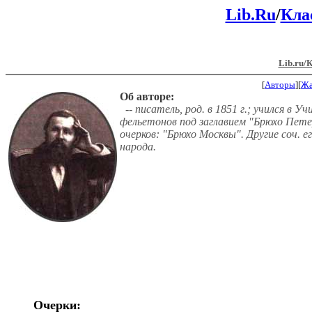
Lib.Ru
/
Кла
Lib.ru/
[
Авторы
][
Ж
Об авторе:
-- писатель, род. в 1851 г.; учился в 
фельетонов под заглавием "Брюхо Петер
очерков: "Брюхо Москвы". Другие соч. е
народа.
Очерки: