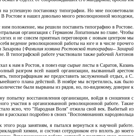
ы на успешную постановку типографии. Но мне посоветовали
м. В Ростове я нашел довольно много революционной молодежи,
с ним положение, мы решили поставить типографию в Ростове.
центральная организация с Германом Лопатиным во главе. Чтобы
 долгих и не совсем приятных переговоров с новым центром мы
себя ведение революционной работы на юге и в числе прочего
 Захарова {
Фамилия хозяина Ростовской типографии-- Захарий
ие. В типографской работе участвовали также рабочий Антонов
л к нам в Ростов, я повез еще сырые листы в Саратов, Казань
полный разгром всей нашей организации, вызванный арестом
ть, типографщикам же предоставить заслуженный отдых, а С.
ьнейшего плана действий. В ноябре мы встретились, как было
оличестве были вырваны из рядов, но, по-видимому, доверие к
ну попытку восстановления организации, войдя в сношения с
ого участия в организованной революционной работе. Такие
стало ясно, что "Народная Воля" отжила свой век. Выбитый из
ении я рассказал подробно в своих "Воспоминаниях народовольца
этого рода занятиям, я пытался вернуться к научной работе.
прикладной химии, и состоял сотрудником его вплоть до моего