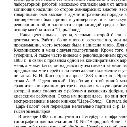
лабораторной работой несколько отвлекли меня от акти
вопиющих насилий со сторон жандармских властей весно
товарищами был выслан в административном порядке в 
одновременно был принят в университет и в киевскую
революционной, в частности с пропагандой среди рабоч
основу моей книжки "Царь-Голод".
Наша центральная группа, членами которой были, кр
деятельность. Работы было много и, естественно, мои н
прокламации, часть которых была написана мною. Для о
Кжеминского и меня с двумя подгруппами. Кроме того,
губернии. Я также часто виделся с революционным круж
1883 г., в связи с провалом одной из конспиративных ад
меня; а может быть, он надеялся путем слежки за мной з
предложила мне перейти на нелегальное положение и уех
не застал В. Н. Фигнер, я в апреле 1883 г. поехал в Я
стоял А. В. Гедеоновский. Поработав с этой милой мол
сравнительно крупном центре народовольческую организац
который имел сношения с рабочими казанских фабрик, но
киевскими рабочими. Схема им понравилась, но они потр
воспроизведены в моей книжке "Царь-Голод". Сначала бе
"Царь-Голод" был переиздан нелегально партией с.-р. В 
тысяч экземпляров.
В декабре 1883 г. я получил из Петербурга шифрованно
типографию для напечатания 10 No "Народной Воли". О 
купленной газеты узнал об убийстве Судейкина и об учас