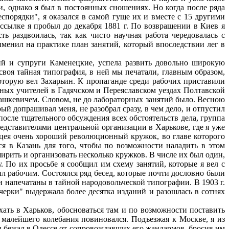
, однако я был в постоянных сношениях. Но когда после ряда
порядки", я оказался в самой гуще их и вместе с 15 другими
ссылке я пробыл до декабря 1881 г. По возвращении в Киев я
 раздвоилась, так как чисто научная работа чередовалась с
именил на практике план занятий, который впоследствии лег в
й и супруги Каменецкие, успела развить довольно широкую
своя тайная типография, в ней мы печатали, главным образом,
оторую вел Захарьин. К пропаганде среди рабочих приставили
ных учителей в Гадячском и Переяславском уездах Полтавской
Дашкевичем. Словом, не до лабораторных занятий было. Весною
ый допрашивал меня, не разобрал сразу, в чем дело, и отпустил
после тщательного обсуждения всех обстоятельств дела, группа
едставителями центральной организации в Харькове, где я уже
 лицея очень хороший революционный кружок, во главе которого
ся в Казань для того, чтобы по возможности наладить в этом
ирить и организовать несколько кружков. В числе их был один,
. По их просьбе я сообщил им схему занятий, которые я вел с
ил рабочим. Состоялся ряд бесед, которые почти дословно были
 напечатаны в тайной народовольческой типографии. В 1903 г.
очерки" выдержала более десятка изданий и разошлась в сотнях
ать в Харьков, обосноваться там и по возможности поставить
з малейшего колебания повиновался. Подъезжая к Москве, я из
он бежал в Одессе от сопровождавших его жандармов, бросив им