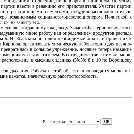
йным в идейном отношении, но не в организационном. По моему
партии ввести в редакцию его представителя. Участие партии
тно с реакционными элементами, побудило меня окончательно
теперь независимым социалистом-революционером. Политикой я
л бы на защиту его.
Блюменталю, тогдашнему владельцу Химико-Бактериологического
о задуманную мною работу над определением продуктов распада
ом Б. И. Збарским поставил необходимые опыты и привел их к
а Карпова, организовать химическую лабораторию для научно-
превратилась в большое учреждение, носящее теперь название
м помощником и заместителем. В сотрудничестве с ним же мною
ута расположены в смежных зданиях (NoNo 8 и 10 по Воронцову
ссов дыхания. Работы в этой области производятся мною и в
 мне кажется, значительную работоспособность.
Ваша оценка: