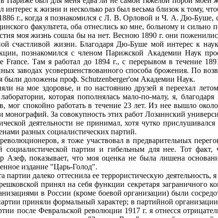
 в Париже был для меня едва ли не самой тяжелой порой моей 
ял интерес к жизни и несколько раз был весьма близок к тому, чт
86 г., когда я познакомился с Л. В. Орловой и Ч. А. Дю-Буше,
нского факультета, оба отнеслись ко мне, больному и сильно 
стия моя жизнь сошла бы на нет. Весною 1890 г. они поженились
ой счастливой жизни. Благодаря Дю-Буше мой интерес к науке
дакции, познакомился с членом Парижской Академии Наук проф
e France. Там я работал до 1894 г., с перерывом в течение 18
ых заводах усовершенствованного способа брожения. По возвр
мя были доложены проф. Schutzenberger'ом Академии Наук.
 на мое здоровье, и по настоянию друзей я переехал летом 
лаборатории, которая пополнялась мало-по-малу, я, благодар
в, мог спокойно работать в течение 23 лет. Из нее вышло ок
 монографий. За совокупность этих работ Лозаннский университ
ческой деятельности не принимал, хотя чутко прислушивался к
ленами разных социалистических партий.
в-революционеров, я тоже участвовал в предварительных перег
й социалистической партии и гибельным для нее. Тот факт, 
р Азеф, показывает, что моя оценка не была лишена основани
енное издание "Царь-Голод".
а партии далеко оттеснила ее террористическую деятельность, я 
шковской принял на себя функции секретаря заграничного ком
анизациями в России (кроме боевой организации) были сосредо
партии приняли формальный характер; в партийной организации 
ртии после Февральской революции 1917 г. я отнесся отрицател