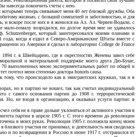
жизни. Революционная работа, которой я посвятил свои лучшие
обы навсегда покончить счеты с нею.
 с которыми теперь связывают меня 40 лет близкой дружбы. Оба
побитому жизнью, с большой симпатией и заботливостью, и для
, и вскоре после них и я женился на Ал. Ал. Червен-Водали, с
 мало-помалу возродился, но долгое время мне не удавалось
. Schutzenberger, который заинтересовался моими планами и
91 года, когда я ездил в Северо-Американские Штаты вместе с
ащении из Америки я сделал в лаборатории College de France
1894 г. в Швейцарию, где в окрестностях Женевы завел себе
я моральной и материальной поддержке моего друга Дю-Буше,
оло 70 выполненных мною экспериментальных работ по общей и
ет почтил меня степенью доктора honoris causa.
 тому, что происходило как в эмигрантских кружках, так и в
оворах, но в партию не вошел, так как считал индивидуальный
что с самого основания партии до 1908 г. террористической
я. Но, не входя в организацию, я оказывал услуги партии: в
счел себя не в праве дольше уклоняться от активного участия в
итета партии в апреле 1905 г. С этого времени до революции
точены в моих руках. Революция 1905 г. положила конец моим
я близкого участия не принимал, и деятельность моя сводилась
ьно и по возвращении в Россию в июне 1917 г. отстранился от