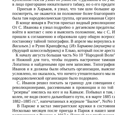
в лицо пригоршню нюхательного табаку, но о его предате
Приехав в Харьков, я узнал, что там шли большие ар
посмотреть, не окажется ли положение более благоприят
была там народовольческая группа, организованная Серге
В конце января в Ростов приехал видный революционер
От С. Иванова я узнал подробно о дегаевском предатель
войти в контакт с нею и выяснить положение, мы с С, И
пришли к соглашению и образовали одну общую всеросси
постановку тайной типографии. В апреле мы вернулись в 
Васильев.
} и Руню Кранцфельд {
Из Харькова (акушерка и
(будущий шлиссельбуржец) и Елько, который после ареста 
К началу августа большая часть No 10 "Народной Воли" 
и Нижний для того, чтобы поднять настроение тамошн
Лопатина и найденными при нем записями. Типография 
Иванов и я должны были объехать организации, выяснит
условлено, но оказалось, что ничего утешительного мы 
народовольческой организации было подорвано.
С. Иванов решил поехать за границу для совещания с 
революционерами, рассеянными в провинции и по той 
"резервы" имелись на юге и на Кавказе. Побывал я там,
колеи, не видя своего дальнейшего пути, я в марте 1885
1882--1885 гг.", напечатанных в журнале "Былое", NoNo 1, 
В Париже я застал эмигрантские кружки в состоянии о
Несколько месяцев после приезда в Париж я нашел занят