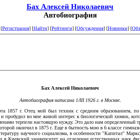
Бах Алексей Николаевич
Автобиография
[
Регистрация
]
[
Найти
] [
Рейтинги
] [
Обсуждения
] [
Новинки
] [
Обз
Бах Алексей Николаевич
Автобиография написана 1/III 1926 г. в Москве.
та 1857 г. Отец мой был техник с средним образованием, по
 и пробудил во мне живой интерес к биологической химии, кот
менами терпели настоящую нужду. Это дало нам определенный тр
торой окончил в 1875 г. Еще в бытность мою в 6 классе гимназ
тературу научного социализма, в особенности "Капитал" Маркс
 в Киевский университет на отделение естественных наук физ