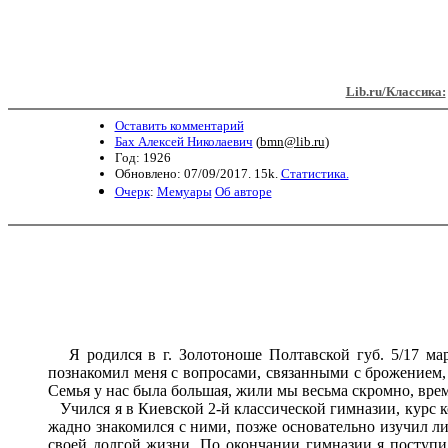
Lib.ru/Классика:
Оставить комментарий
Бах Алексей Николаевич
(
bmn@lib.ru
)
Год: 1926
Обновлено: 07/09/2017. 15k.
Статистика.
Очерк
:
Мемуары
Об авторе
Я родился в г. Золотоноше Полтавской губ. 5/17 мар
познакомил меня с вопросами, связанными с брожением,
Семья у нас была большая, жили мы весьма скромно, вре
Учился я в Киевской 2-й классической гимназии, курс ко
жадно знакомился с ними, позже основательно изучил ли
своей долгой жизни. По окончании гимназии я поступил