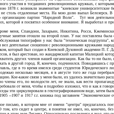
вного участия в тогдашних революционных кружках, с которыми
ю 1878 г. возникли знаменитые "киевские университетские бес
не столь отдаленные места. На мою долю выпал Белозерск. В 
 организацию партии "Народной Воли". Тут моя деятельность
их, которой я посвятил особенное внимание. Я выработал и пр
оме меня, Спандони, Захарьин, Никитина, Росси, Кжемински
аучные занятия отошли на второй план. У нас поставлена была 
бслуживая типографии у нас была "техническая подгруппа", к
 я вел деятельные сношения с революционными кружками народ
ком, который был создан в Киевской Духовной академии П. Г. 
ресов, я был apecтован, но жандармский капитан Малицкий котор
ахватить других членов нашей организации. Как бы то ни было, 
ать в другой город. Я, конечно, подчинился. Повидавшись с пр
рославль, где в то время имелся среди студентов Юридического
одежью несколько месяцев, я в августе того же года перебрал
ию. Кое-какие связи у меня были, их удалось значительно расш
 члены его, по молодости лет, не знали, как вести пропаганду
ебовали от меня, чтобы я подробно изложил, что и как я говор
седы эти циркулировали в гектографированном виде, затем были
1905 --1907 и 1917 г.г. книжка под заглавием "Экономические 
е письмо, в котором мне от имени "центра" предлагалось поех
том, кто сидит в центре, я понятия не имел, но, конечно, бе
тии в этом деле Дегаева. Относительно последнего я знал, что 