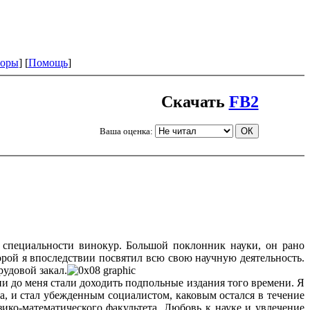
оры
] [
Помощь
]
Скачать
FB2
Ваша оценка:
 специальности винокур. Большой поклонник науки, он рано
орой я впоследствии посвятил всю свою научную деятельность.
удовой закал.
ии до меня стали доходить подпольные издания того времени. Я
а, и стал убежденным социалистом, каковым остался в течение
ико-математического факультета. Любовь к науке и увлечение