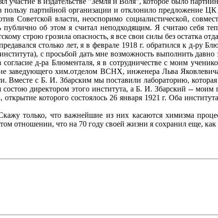
ял участие в издательстве "Земля и Воля", которое было парти
в пользу партийной организации и отклонило предложение ЦК 
тив Советской власти, неоспоримо социалистической, совмес
ять публично об этом я считал неподходящим. Я считаю себя 
кому строю грозила опасность, я все свои силы без остатка отда
редавался столько лет, я в феврале 1918 г. обратился к д-ру 
 института), с просьбой дать мне возможность выполнить давн
согласие д-ра Блюменталя, я в сотрудничестве с моим ученик
ение заведующего хим.отделом ВСНХ, инженера Льва Яковлевич
 Вместе с Б. И. Збарским мы поставили лабораторию, которая 
я состою директором этого института, а Б. И. Збарский -- мои
, открытие которого состоялось 26 января 1921 г. Оба инстит
Скажу только, что важнейшие из них касаются химизма проце
 том отношении, что на 70 году своей жизни я сохранил еще, как