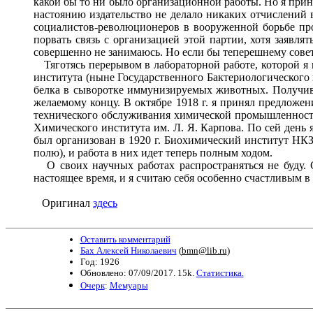
какой бы то ни было организационной работы. Но я прин
настоянию издательство не делало никаких отчислений 
социалистов-революционеров в вооруженной борьбе про
порвать связь с организацией этой партии, хотя заявл
совершенно не занимаюсь. Но если бы теперешнему советс
Тяготясь перерывом в лабораторной работе, которой я п
института (ныне Государственного Бактериологического
белка в сыворотке иммунизируемых животных. Получив 
желаемому концу. В октябре 1918 г. я принял предлож
технического обслуживания химической промышленности.
Химического института им. Л. Я. Карпова. По сей день 
был организован в 1920 г. Биохимический институт НКЗ
полю), и работа в них идет теперь полным ходом.
О своих научных работах распространяться не буду. 
настоящее время, и я считаю себя особенно счастливым в
Оригинал
здесь
Оставить комментарий
Бах Алексей Николаевич
(
bmn@lib.ru
)
Год: 1926
Обновлено: 07/09/2017. 15k.
Статистика.
Очерк
:
Мемуары