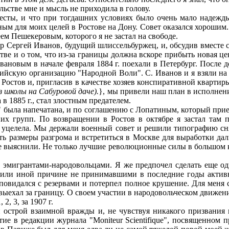
льстве мне и мысль не приходила в голову.
есты, и что при тогдашних условиях было очень мало надежд
ным для моих целей в Ростове на Дону. Совет оказался хороши
ем Пешекеровым, которого я не застал на свободе.
 Сергей Иванов, будущий шлиссельбуржец, и, обсудив вместе 
стве и о том, что из-за границы должна вскоре прибыть новая 
вановым в начале февраля 1884 г. поехали в Петербург. После
йскую организацию "Народной Воли". С. Иванов и я взяли на 
Ростов и, пригласив в качестве хозяев конспиративной квартиры
з школы на Сабуровой даче).
}, мы привели наш план в исполнен
в 1885 г., стал злостным предателем.
была напечатана, и по соглашению с Лопатиным, который приеха
их групп. По возвращении в Ростов в октябре я застал там 
уцелела. Мы держали военный совет и решили типографию сня
ь размеры разгрома и встретиться в Москве для выработки дал
не выяснили. Не только лучшие революционные силы в большом к
эмигрантами-народовольцами. Я же предпочел сделать еще од
или иной причине не принимавшими в последние годы активн
 повидался с резервами и потерпел полное крушение. Для меня 
 г.выехал за границу. О своем участии в народовольческом движ
2, 3, за 1907 г.
строй взаимной вражды и, не чувствуя никакого призвания к 
ие в редакции журнала "Moniteur Scientifique", посвященном 