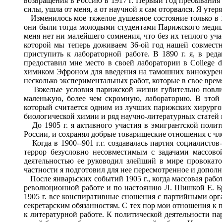
возвращения в Россию в 1917 г. Первый год пребывания
силы, ушла от меня, а от научной я сам оторвался. Я утер
Изменилось мое тяжелое душевное состояние только в 18
они были тогда молодыми студентами Парижского медици
меня нет ни малейшего сомнения, что без их теплого уча
которой мы теперь доживаем 36-ой год нашей совместн
приступить к лабораторной работе. В 1890 г. я, в ре
предоставил мне место в своей лаборатории в College d
химиком Эфроном для введения на тамошних винокуренн
несколько экспериментальных работ, которые в свое вре
Тяжелые условия парижской жизни губительно повлияли
маленькую, более чем скромную, лабораторию. В этой 
который считается одним из лучших парижских хирурго
биологической химии и ряд научно-литературных статей и
До 1905 г. я активного участия в эмигрантской полити
России, и сохранял добрые товарищеские отношения с ч
Когда в 1900--901 г.г. создавалась партия социалисто
террор безусловно несовместимым с задачами массово
деятельностью ее руководил злейший в мире провокато
частности я подготовил для нее пересмотренное и дополн
После январьских событий 1905 г., когда массовая работ
революционной работе и по настоянию Л. Шишкой Е. Бре
1905 г. все конспиративные сношения с партийными орг
секретарским обязанностям. С тех пор мои отношения к 
к литературной работе. К политической деятельности па