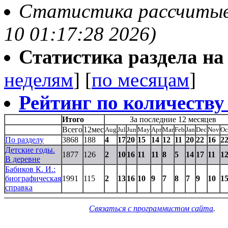
Статистика рассчитыва
10 01:17:28 2026)
Статистика раздела на t
неделям
] [
по месяцам
]
Рейтинг по количеству
Итого
За последние 12 месяцев
Всего
12мес
Aug
Jul
Jun
May
Apr
Mar
Feb
Jan
Dec
Nov
Oc
По разделу
3868
188
4
17
20
15
14
12
11
20
22
16
2
Детские годы.
1877
126
2
10
16
11
11
8
5
14
17
11
1
В деревне
Бабиков К. И.:
биографическая
1991
115
2
13
16
10
9
7
8
7
9
10
1
справка
Связаться с программистом сайта
.