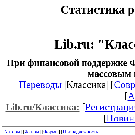
Статистика р
Lib.ru: "Кла
При финансовой поддержке Ф
массовым 
Переводы
|Классика| [
Совр
[
A
[
Регистраци
Lib.ru/Классика:
[
Новин
[
Авторы
] [
Жанры
] [
Формы
] [
Принадлежность
]