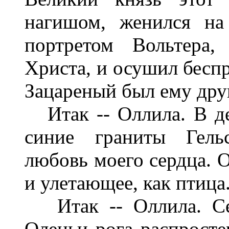
нагишом, женился на 
портретом Вольтера,
Христа, и осушил бесп
Зацареный был ему дру
Итак -- Оллила. В де
синие граниты Гельс
любовь моего сердца. О
и улетающее, как птица
Итак -- Оллила. Сев
Оленьи рога распросте