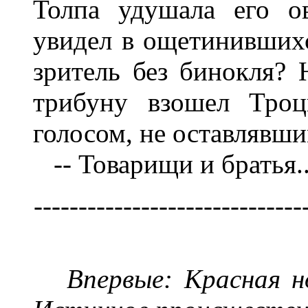
Толпа удушала его о
увидел в ощетинившихс
зритель без бинокля? 
трибуну взошел Троц
голосом, не оставлявш
-- Товарищи и братья..
------------------------------
Впервые: Красная н