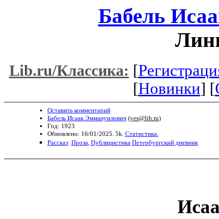
Бабель Иса
Лини
[
Регистраци
Lib.ru/Классика:
[
Новинки
] [
Оставить комментарий
Бабель Исаак Эммануилович
(
yes@lib.ru
)
Год: 1923
Обновлено: 16/01/2025. 5k.
Статистика.
Рассказ
:
Проза
,
Публицистика
Петербургский дневник
И
са