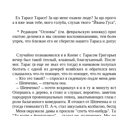
Ех Тарасе Тарасе! За що мене охаяли люде? За що прогомон
а я вже знав тебе, мого голуба, слухав твого "Йвана Гуса"
* Редакция "Основы" (см. февральскую книжку) пригл
охотою делимся и мы своими воспоминаниями, тем более,
упрек, что близкие его не сберегли нашего Тараса и допу
Случайно познакомился я в Киеве с Тарасом Григорьевич
вечер был такой теплый, влажный, благоуханный. После
мог. Тарас (я еще не знал его тогда) в нанковом полупал
болтать с одной из дочерей хозяйских и обратился ве
слышалось что-то поющее, что-то ноющее, что-то задевав
-- Кто это такой? -- спросил я сидевшую подле меня деви
-- Шевченко, -- отвечала она.
-- Шевченко? -- почти вскрикнул я и в ту ж минуту вст
Опершись о дерево, я стоял и слушал; вероятно, замети
пародируя провинциальных певиц, закатывающих глаза под
роли балаганного комедианта. Я отошел от Шевченка и се
(тогда гимназист) П. А-ч, стал закусывать колбасою, бесп
Меня окружили дамы и просили "спеть что-нибудь". Тарас
"То ходім к фортоплясу", -- сказал он, поднимаясь. Мы 