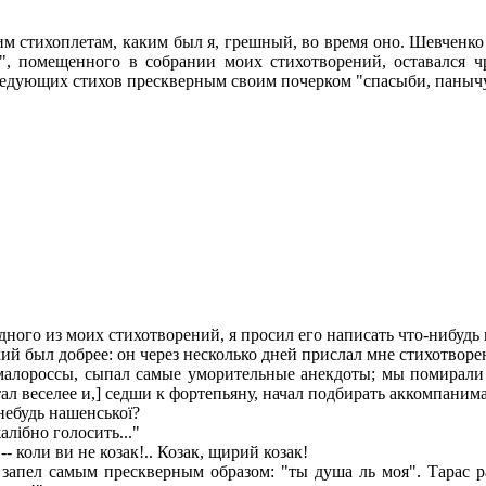
 стихоплетам, каким был я, грешный, во время оно. Шевченко з
, помещенного в собрании моих стихотворений, оставался чр
 следующих стихов прескверным своим почерком "спасыби, паныч
ого из моих стихотворений, я просил его написать что-нибудь 
й был добрее: он через несколько дней прислал мне стихотворен
лороссы, сыпал самые уморительные анекдоты; мы помирали со 
ал веселее и,] седши к фортепьяну, начал подбирать аккомпаниман
-небудь нашенської?
жалібно голосить..."
- коли ви не козак!.. Козак, щирий козак!
запел самым прескверным образом: "ты душа ль моя". Тарас ра