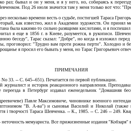
 раз; бывал и он у меня, и я у него, но, собираясь к переез
евченком. Под 26 июля значится там у меня только вот что: "П
рез несколько времени весть о судьбе, постигшей Тараса Григорь
орый, как известно, жил в Академии художеств. Он принял ме
итана была какими-то сильно разящими кислотами, и я поспешил 
тал я еще в 1856 г. в Киеве, разумеется, в рукописи. Шевченк
шнюю беседу", Тарас сказал: "Добре", но когда я изложил пере
усы, проговорил: "Трудно вам проти рожна перти". Холодно и 
прощанье я просил его бывать у меня, но Тарас Григорьевич отве
ПРИМЕЧАНИЯ
o 33. -- С. 645--651). Печатается по первой публикации.
ский журналист и историк реакционного направления. Преподав
ле переезда в Петербург издавал еженедельник "Домашняя бес
ндреевичеве) Павле Максимовиче, чиновнике военного интендан
иптонимом "В. А-ва") и сыновья Василий и Николай (также 
я і творчості Тараса Шевченка. -- К., 1985. -- С. 246 -- 249. 
-- неточность мемуариста. Все прижизненные издания "Кобзаря" в