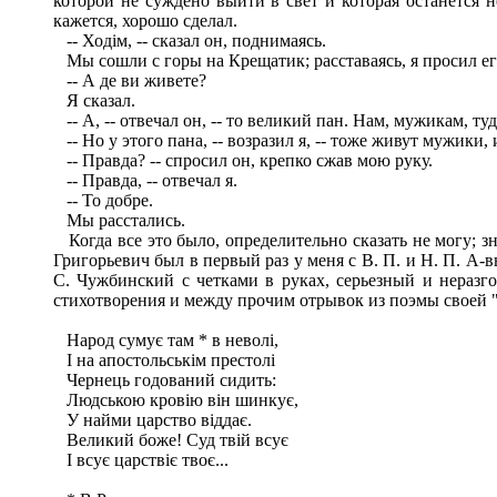
которой не суждено выйти в свет и которая останется 
кажется, хорошо сделал.
-- Ходім, -- сказал он, поднимаясь.
Мы сошли с горы на Крещатик; расставаясь, я просил ег
-- А де ви живете?
Я сказал.
-- А, -- отвечал он, -- то великий пан. Нам, мужикам, ту
-- Но у этого пана, -- возразил я, -- тоже живут мужики, 
-- Правда? -- спросил он, крепко сжав мою руку.
-- Правда, -- отвечал я.
-- То добре.
Мы расстались.
Когда все это было, определительно сказать не могу; зн
Григорьевич был в первый раз у меня с В. П. и Н. П. А
С. Чужбинский с четками в руках, серьезный и неразгов
стихотворения и между прочим отрывок из поэмы своей "
Народ сумує там * в неволі,
І на апостольськім престолі
Чернець годований сидить:
Людською кровію він шинкує,
У найми царство віддає.
Великий боже! Суд твій всує
I всує царствіє твоє...