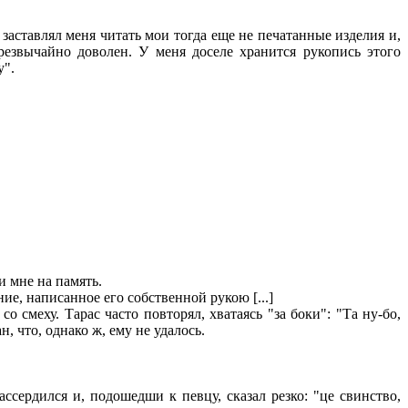
аставлял меня читать мои тогда еще не печатанные изделия и,
езвычайно доволен. У меня доселе хранится рукопись этого
у".
и мне на память.
ие, написанное его собственной рукою [...]
смеху. Тарас часто повторял, хватаясь "за боки": "Та ну-бо,
, что, однако ж, ему не удалось.
ссердился и, подошедши к певцу, сказал резко: "це свинство,