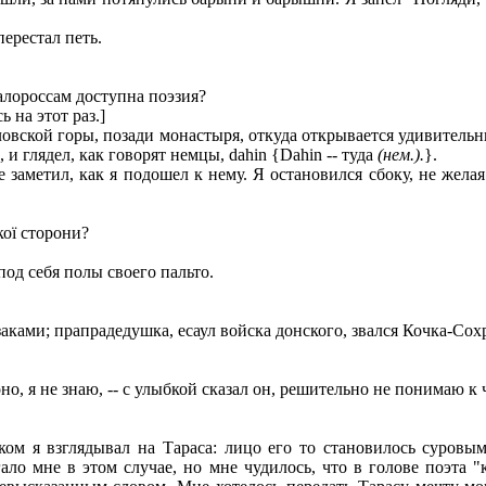
перестал петь.
 малороссам доступна поэзия?
 на этот раз.]
ловской горы, позади монастыря, откуда открывается удивитель
и глядел, как говорят немцы, dahin {Dahin -- туда
(нем.).
}.
 заметил, как я подошел к нему. Я остановился сбоку, не жела
якої сторони?
 под себя полы своего пальто.
озаками; прапрадедушка, есаул войска донского, звался Кочка-Сох
воно, я не знаю, -- с улыбкой сказал он, решительно не понимаю к 
 я взглядывал на Тараса: лицо его то становилось суровым, 
ло мне в этом случае, но мне чудилось, что в голове поэта "к