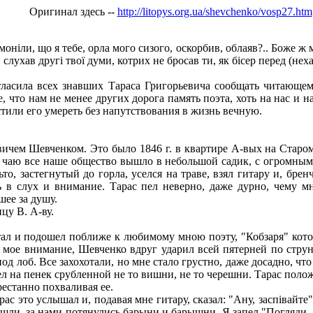
Оригинал здесь --
http://litopys.org.ua/shevchenko/vosp27.htm
іли, що я тебе, орла мого сизого, оскорбив, облаяв?.. Боже ж мі
, слухав другі твої думи, котрих не бросав ти, як бісер перед (не
асила всех знавших Тараса Григорьевича сообщать читающему
 что нам не менее других дорога память поэта, хоть на нас и
стили его умереть без напутствования в жизнь вечную.
ем Шевченком. Это было 1846 г. в квартире А-вых на Старом г
 чаю все наше общество вышло в небольшой садик, с огромными
ьто, застегнутый до горла, уселся на траве, взял гитару и, бре
сь в слух и внимание. Тарас пел неверно, даже дурно, чему 
шее за душу.
цу В. А-ву.
ал и подошел поближе к любимому мною поэту, "Кобзаря" котор
в мое внимание, Шевченко вдруг ударил всей пятерней по стру
 лоб. Все захохотали, но мне стало грустно, даже досадно, что 
л на пенек срубленной не то вишни, не то черешни. Тарас поло
рестанно похваливая ее.
 это услышал и, подавая мне гитару, сказал: "Ану, заспівайте".
пошли, за нами потянулись барыни и барышни. Я запел "Погляди,