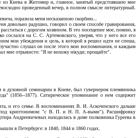
ду из Киева в Житомир и, главное, занятый предстоявшею мне
ревосходно проведенный вечер, в полном смысле литературный.
евича, поразила меня несказанною скорбию...
ня довольно радушно, говорил о своем способе гравирования,
расстаться с дорогим хозяином. В это посещение мое, помню, я
о сослался на С. С. Артемовского, уверяя, что у него все его
д ним мои убеждения и цель, к которой я решил идти не спеша,
безучастно слушал он после этого мои воспоминания, и каждым
чал мне отрывисто: "Я не вихожу нікуди; прощайте".
ал в духовной семинарии в Киеве, был гувернером племянника
еда" (1856--1877). Сатирическое упоминание о нем содержит
та, и его семье. В воспоминаниях В. И. Аскоченского дальше
под криптонимом: "с В. П. и Н. П. А-выми"). Расшифровку
Квартира Андреевичевых находилась в доме полковника Гуреева в
ышли в Петербурге: в 1840, 1844 и 1860 годах.