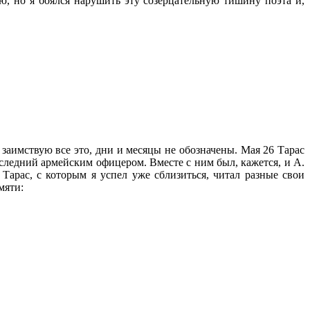
ю, но я боялся нарушить эту созерцательную тишину поэта и,
 заимствую все это, дни и месяцы не обозначены. Мая 26 Тарас
оследний армейским офицером. Вместе с ним был, кажется, и А.
 Тарас, с которым я успел уже сблизиться, читал разные свои
мяти: