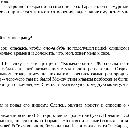
силь!"
 расстроило прекрасно начатого вечера. Тарас сидел пасмурный
ся: он принялся читать стихотворения, наделавшие ему потом мно
айте ж ще кращу!
ери, опасаясь, чтобы
кто-нибудь
не подслушал нашей слишком и
олько времени и доложить, что, мол, зовет меня к себе...
 Шевченку в его квартиру на "Козьем болоте". Жара была нест
ь не было никакой возможности: мы просто разварились. Отдох
льшом столе, ничем не покрытом, валялись самые разнородные
 -- чего-чего там не было! Между этим хламом разбросаны были
нищий с поводырем. Я встал и взял какую-то медную монету, чт
л и подал его нищему. Слепец, ощупав монету и спросив о ч
у, нехай їй всячина! У старців таких грошей не буває. Візьміть її с
много, пошел от окна, бормоча молитвы и разные благожелания.
гро-шей боїться великих, бо то панам тільки можна мати їх. Жарко