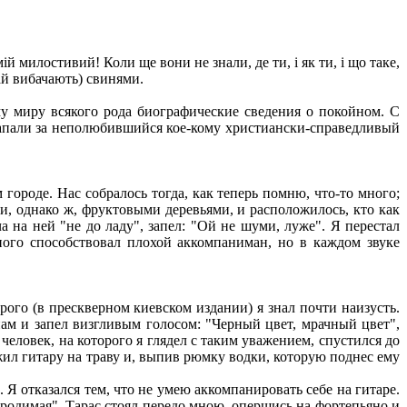
й милостивий! Коли ще вони не знали, де ти, і як ти, і що таке,
хай вибачають) свинями.
 миру всякого рода биографические сведения о покойном. С
 напали за неполюбившийся кое-кому христиански-справедливый
ороде. Нас собралось тогда, как теперь помню, что-то много;
, однако ж, фруктовыми деревьями, и расположилось, кто как
нча на ней "не до ладу", запел: "Ой не шуми, луже". Я перестал
много способствовал плохой аккомпаниман, но в каждом звуке
ого (в прескверном киевском издании) я знал почти наизусть.
нам и запел визгливым голосом: "Черный цвет, мрачный цвет",
человек, на которого я глядел с таким уважением, спустился до
жил гитару на траву и, выпив рюмку водки, которую поднес ему
 Я отказался тем, что не умею аккомпанировать себе на гитаре.
 родимая". Тарас стоял передо мною, опершись на фортепьяно и