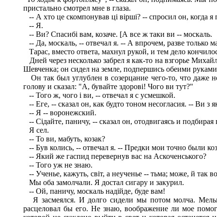
пристально смотрел мне в глаза.
-- А хто це скомпонував ці вірші? -- спросил он, когда я 
-- Я.
-- Ви? Спасибі вам, козаче. [А все ж таки ви -- москаль.
-- Да, москаль, -- отвечал я. -- А впрочем, разве только
Тарас, вместо ответа, махнул рукой, и тем дело кончилось
Дней через несколько забрел я как-то на взгорье Михай
Шевченка; он сидел на земле, подпершись обеими руками, 
Он так был углублен в созерцание чего-то, что даже не
голову и сказал: "А, бувайте здорові! Чого ви тут?"
-- Того ж, чого і ви, -- отвечал я с усмешкой.
-- Еге, -- сказал он, как будто тоном несогласия. -- Ви з 
-- Я -- воронежский.
-- Сідайте, паничу, -- сказал он, отодвигаясь и подбирая
Я сел.
-- То ви, мабуть, козак?
-- Був колись, -- отвечал я. -- Предки мои точно были к
-- Який же гаспид перевернув вас на Аскоченського?
-- Того уж не знаю.
-- Ученье, кажуть, світ, а неученье -- тьма; може, й так 
Мы оба замолчали. Я достал сигару и закурил.
-- Ой, паничу, москаль надійде, буде вам!
Я засмеялся. И долго сидели мы потом молча. Мельком
расцеловал бы его. Не знаю, воображение ли мое помога