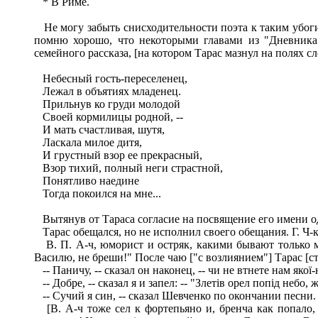
* В Риме.
Не могу забыть снисходительности поэта к таким убогим
помню хорошо, что некоторыми главами из "Дневника"
семейного рассказа, [на котором Тарас мазнул на полях
Небесный гость-переселенец,
Лежал в объятиях младенец.
Прильнув ко груди молодой
Своей кормилицы родной, --
И мать счастливая, шутя,
Ласкала милое дитя,
И грустный взор ее прекрасный,
Взор тихий, полный неги страстной,
Понятливо наедине
Тогда покоился на мне...
Вытянув от Тараса согласие на посвящение его имени одн
Тарас обещался, но не исполнил своего обещания. Г. Ч-ки
В. П. А-ч, юморист и остряк, какими бывают только ма
Василю, не бреши!" После чаю ["с возлиянием"] Тарас [ст
-- Паничу, -- сказал он наконец, -- чи не втнете нам якої
-- Добре, -- сказал я и запел: -- "Злетів орел попід небо, 
-- Сучий я син, -- сказал Шевченко по окончании песни. -
[В. А-ч тоже сел к фортепьяно и, бренча как попало, 