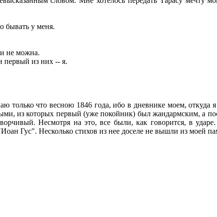
невысказанным словом. Мне хотелось передать Тарасу мечту мо
о бывать у меня.
ди не можна.
и первый из них -- я.
аю только что весною 1846 года, ибо в дневнике моем, откуда я
-выми, из которых первый (уже покойник) был жандармским, а п
орчивый. Несмотря на это, все были, как говорится, в ударе.
Иоан Гус". Несколько стихов из нее доселе не вышли из моей па