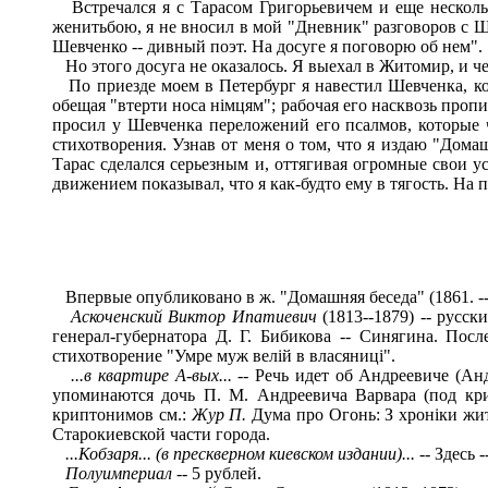
Встречался я с Тарасом Григорьевичем и еще несколько
женитьбою, я не вносил в мой "Дневник" разговоров с Ш
Шевченко -- дивный поэт. На досуге я поговорю об нем".
Но этого досуга не оказалось. Я выехал в Житомир, и че
По приезде моем в Петербург я навестил Шевченка, кот
обещая "втерти носа німцям"; рабочая его насквозь проп
просил у Шевченка переложений его псалмов, которые чи
стихотворения. Узнав от меня о том, что я издаю "Дома
Тарас сделался серьезным и, оттягивая огромные свои 
движением показывал, что я как-будто ему в тягость. На 
Впервые опубликовано в ж. "Домашняя беседа" (1861. -- N
Аскоченский Виктор Ипатиевич
(1813--1879) -- рус
генерал-губернатора Д. Г. Бибикова -- Синягина. Пос
стихотворение "Умре муж велій в власяниці".
...в квартире А-вых...
-- Речь идет об Андреевиче (А
упоминаются дочь П. М. Андреевича Варвара (под кр
криптонимов см.:
Жур П.
Дума про Огонь: З хроніки житт
Старокиевской части города.
...Кобзаря... (в прескверном киевском издании)...
-- Здесь 
Полуимпериал
-- 5 рублей.