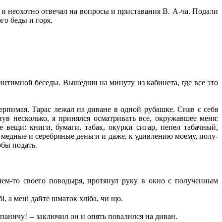
 и неохотно отвечал на вопросы и приставания В. А-ча. Подали
го беды и горя.
нтимной беседы. Вышедши на минуту из кабинета, где все это
ерпимая. Тарас лежал на диване в одной рубашке. Сняв с себя
нув несколько, я принялся осматривать все, окружавшее меня:
 вещи: книги, бумаги, табак, окурки сигар, пепел табачный,
 медные и серебряные деньги и даже, к удивлению моему, полу-
обы подать.
ем-то своего поводыря, протянул руку в окно с полученным
обі, а мені дайте шматок хліба, чи що.
, паничу! -- заключил он и опять повалился на диван.