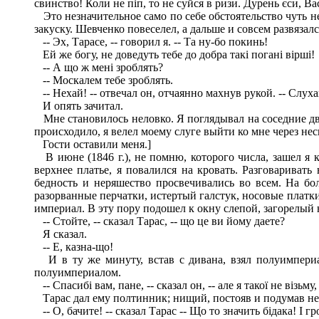
свинство! Коли не піп, то не суйся в ризи. Дурень єси, Ва
Это незначительное само по себе обстоятельство чуть не
закуску. Шевченко повеселел, а дальше и совсем развязал
-- Эх, Тарасе, -- говорил я. -- Та ну-бо покинь!
Ей же богу, не доведуть тебе до добра такі погані вірші!
-- А що ж мені зроблять?
-- Москалем тебе зроблять.
-- Нехай! -- отвечал он, отчаянно махнув рукой. -- Слух
И опять зачитал.
Мне становилось неловко. Я поглядывал на соседние дв
происходило, я велел моему слуге выйти ко мне через неск
Гости оставили меня.]
В июне (1846 г.), не помню, которого числа, зашел я к
верхнее платье, я повалился на кровать. Разговариват
бедность и неряшество просвечивались во всем. На бо
разорванные перчатки, истертый галстук, носовые платки
империал. В эту пору подошел к окну слепой, загорелый 
-- Стойте, -- сказал Тарас, -- що це ви йому даете?
Я сказал.
-- Е, казна-що!
И в ту же минуту, встав с дивана, взял полуимпериа
полуимпериалом.
-- Спасибі вам, пане, -- сказал он, -- але я такої не візьм
Тарас дал ему полтинник; нищий, постояв и подумав не
-- О, бачите! -- сказал Тарас -- Що то значить бідака! I 