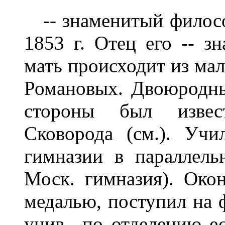
-- знаменитый философ
1853 г. Отец его -- з
мать происходит из ма
Романовых. Двоюродны
стороны был извес
Сковорода (см.). Уч
гимназии в параллель
Моск. гимназия). Окон
медалью, поступил на ф
унив., по отделению ес