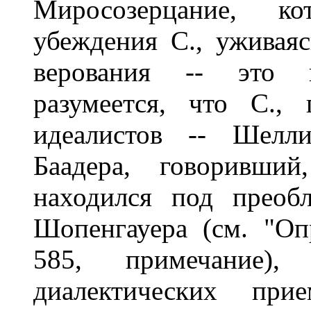
Миросозерцание, к
убеждения С., уживая
верования -- это 
разумеется, что С.,
идеалистов -- Шелли
Баадера, говоривши
находился под преоб
Шопенгауера (см. "Опр
585, примечание)
диалектических при