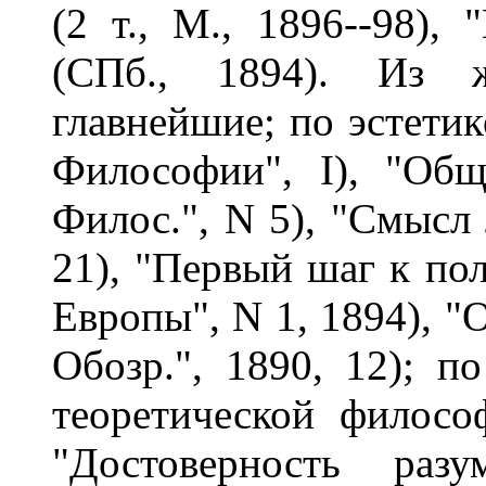
(2 т., М., 1896--98),
(СПб., 1894). Из ж
главнейшие; по эстетик
Философии", I), "Общ
Филос.", N 5), "Смысл 
21), "Первый шаг к пол
Европы", N 1, 1894), "
Обозр.", 1890, 12); п
теоретической филосо
"Достоверность раз