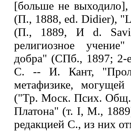
[больше не выходило], 
(П., 1888, ed. Didier), "L
(П., 1889, И d. Sav
религиозное учение"
добра" (СПб., 1897; 2-
С. -- И. Кант, "Про
метафизике, могущей
("Тр. Моск. Псих. Общ."
Платона" (т. I, М., 18
редакцией С., из них о