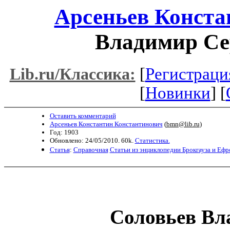
Арсеньев Конста
Владимир Се
[
Регистраци
Lib.ru/Классика:
[
Новинки
] [
Оставить комментарий
Арсеньев Константин Константинович
(
bmn@lib.ru
)
Год: 1903
Обновлено: 24/05/2010. 60k.
Статистика.
Статья
:
Справочная
Статьи из энциклопедии Брокгауза и Ефр
Соловьев
Вл