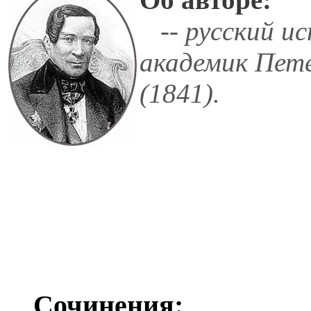
-- русский ис
академик Пете
(1841).
Сочинения: