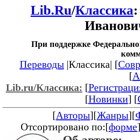
Lib.Ru
/
Классика
Иванови
При поддержке Федеральног
ком
Переводы
|Классика| [
Совр
[
A
[
Регистраци
Lib.ru/Классика:
[
Новинки
] [
[
Авторы
][
Жанры
][
Отсортировано по:[
форме
Об авторе: