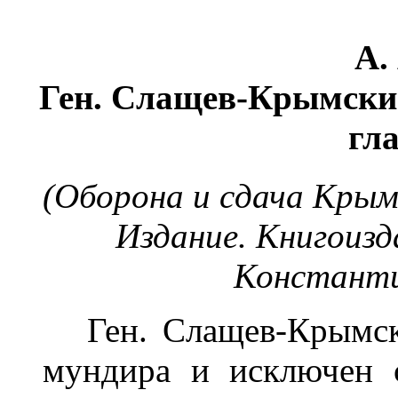
А.
Ген. Слащев-Крымски
гл
(О
борона и сдача Кры
Издание. Книгоиз
Констант
Ген. Слащев-Крымски
мундира и исключен 