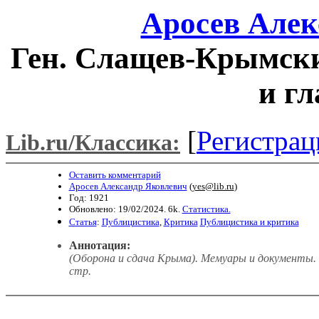
Аросев Алек
Ген. Слащев-Крымски
и гл
[
Регистрац
Lib.ru/Классика:
Оставить комментарий
Аросев Александр Яковлевич
(
yes@lib.ru
)
Год: 1921
Обновлено: 19/02/2024. 6k.
Статистика.
Статья
:
Публицистика
,
Критика
Публицистика и критика
Аннотация:
(Оборона и сдача Крыма). Мемуары и документы. 
стр.