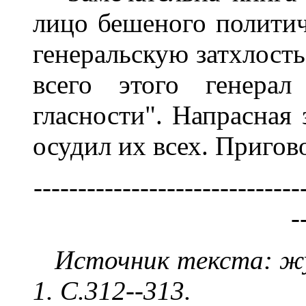
лицо бешеного политич
генеральскую затхлость
всего этого генерал
гласности". Напрасная 
осудил их всех. Пригов
------------------------------
-
Источник текста: жу
1. С.31
2
--31
3
.