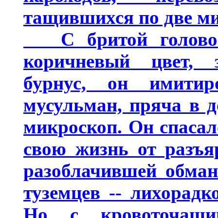
тащившихся по две ми
С бритой головой
коричневый цвет, 
бурнус, он имитир
мусульман, пряча в 
микроскоп. Он спасал
свою жизнь от разъя
разоблачившей обман
туземцев -- лихорадк
Но с кровоточащи