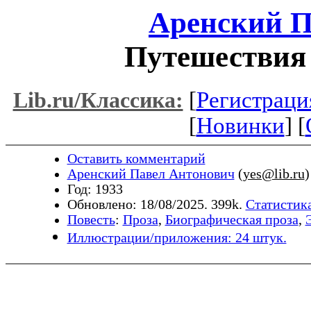
Аренский П
Путешествия
[
Регистраци
Lib.ru/Классика:
[
Новинки
] [
Оставить комментарий
Аренский Павел Антонович
(
yes@lib.ru
)
Год: 1933
Обновлено: 18/08/2025. 399k.
Статистика
Повесть
:
Проза
,
Биографическая проза
,
Иллюстрации/приложения: 24 штук.