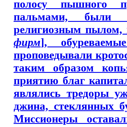
полосу пышного п
пальмами, были м
религиозным пылом, 
фирм
], обуреваемы
проповедывали кротос
таким образом копь
приятию благ капита
являлись тредоры уж
джина, стеклянных б
Миссионеры оставал