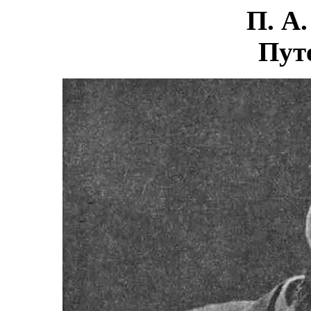
П. А
Пут