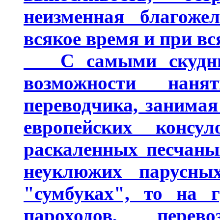
неизменная благоже
всякое время и при вс
С самыми скудным
возможности нан
переводчика, занима
европейских конс
раскаленных песчаных
неуклюжих парусны
"сумбуках", то на 
пароходов, пере