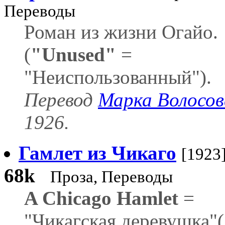
Переводы
Роман из жизни Огайо.
(
"Unused"
=
"Неиспользованный").
Перевод
Марка Волосов
1926.
Гамлет из Чикаго
[1923
68k
Проза, Переводы
A Chicago Hamlet
=
"Чикагская деревушка"(!