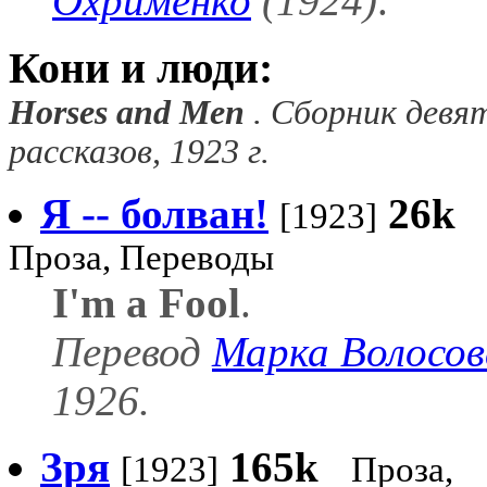
Охрименко
(1924)
.
Кони и люди:
Horses and Men
.
Сборник девя
рассказов
, 1923 г.
Я -- болван!
26k
[1923]
Проза, Переводы
I'm a Fool
.
Перевод
Марка Волосов
1926.
Зря
165k
[1923]
Проза,