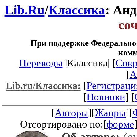
Lib.Ru
/
Классика
: Ан
со
При поддержке Федеральног
ком
Переводы
|Классика| [
Совр
[
A
[
Регистраци
Lib.ru/Классика:
[
Новинки
] [
[
Авторы
][
Жанры
][
Отсортировано по:[
форме
Об авторе:
(ан