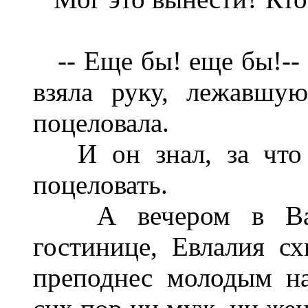
-- Еще бы! еще бы!-- п
взяла руку, лежавшу
поцеловала.
И он знал, за что о
поцеловать.
А вечером в Варш
гостинице, Евлалия схв
преподнес молодым н