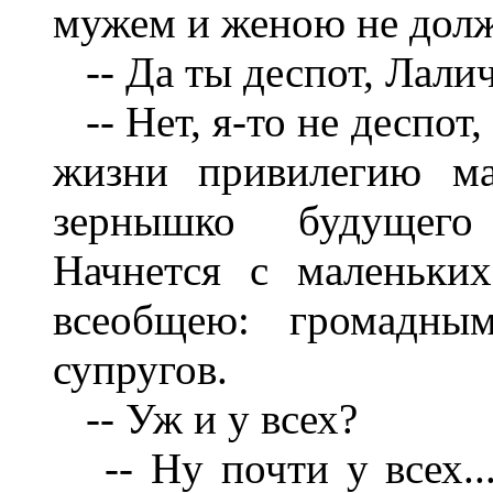
мужем и женою не долж
-- Да ты деспот, Лалич
-- Нет, я-то не деспот,
жизни привилегию ма
зернышко будущего 
Начнется с маленьки
всеобщею: громадны
супругов.
-- Уж и у всех?
-- Ну почти у всех..