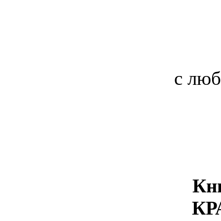
с люб
Кн
КР