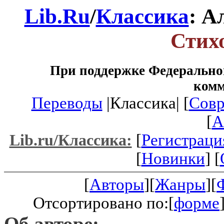
Lib.Ru
/
Классика
: А
Стих
При поддержке Федеральног
ком
Переводы
|Классика| [
Совр
[
A
[
Регистраци
Lib.ru/Классика:
[
Новинки
] [
[
Авторы
][
Жанры
][
Отсортировано по:[
форме
Об авторе: