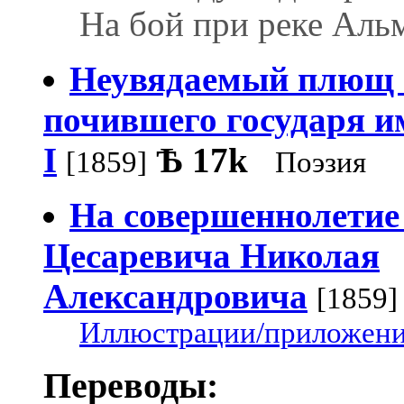
На бой при реке Аль
Неувядаемый плющ н
почившего государя и
I
Ѣ
17k
[1859]
Поэзия
На совершеннолетие 
Цесаревича Николая
Александровича
[1859]
Иллюстрации/приложения
Переводы: