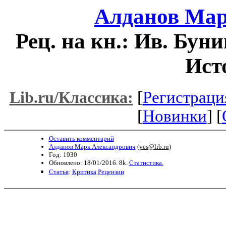
Алданов Мар
Рец. на кн.: Ив. Бун
Ист
[
Регистраци
Lib.ru/Классика:
[
Новинки
] [
Оставить комментарий
Алданов Марк Александрович
(
yes@lib.ru
)
Год: 1930
Обновлено: 18/01/2016. 8k.
Статистика.
Статья
:
Критика
Рецензии