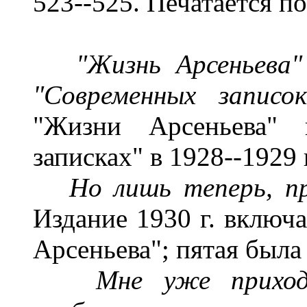
523--525. Печатается п
"Жизнь Арсеньева
"Современных записо
"Жизни Арсеньева" 
записках" в 1928--1929 г
Но лишь теперь, пр
Издание 1930 г. включ
Арсеньева"; пятая была
Мне уже приход