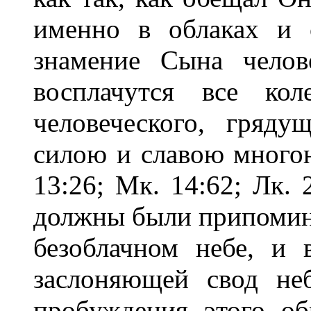
именно в облаках и 
знамение Сына челов
восплачутся все ко
человеческого, гряд
силою и славою многою
13:26; Мк. 14:62; Лк. 
должны были припомина
безоблачном небе, и 
заслоняющей свод не
пробуждения этого об