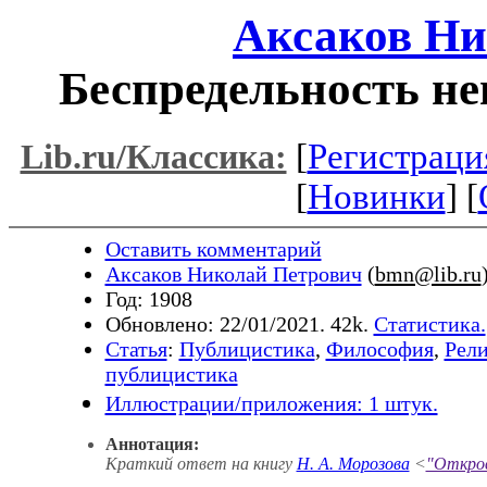
Аксаков Ни
Беспредельность не
[
Регистраци
Lib.ru/Классика:
[
Новинки
] [
Оставить комментарий
Аксаков Николай Петрович
(
bmn@lib.ru
Год: 1908
Обновлено: 22/01/2021. 42k.
Статистика.
Статья
:
Публицистика
,
Философия
,
Рели
публицистика
Иллюстрации/приложения: 1 штук.
Аннотация:
Краткий ответ на книгу
Н. А. Морозова
<
"Откров