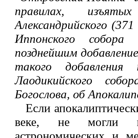
правилах, изъя
Александрийского
(371 
Иппонского собора
позднейшим добавлени
такого добавления
Лаодикийского соб
Богослова
, об Апокали
Если апокалиптические 
веке, не могли во
астрономических и ме