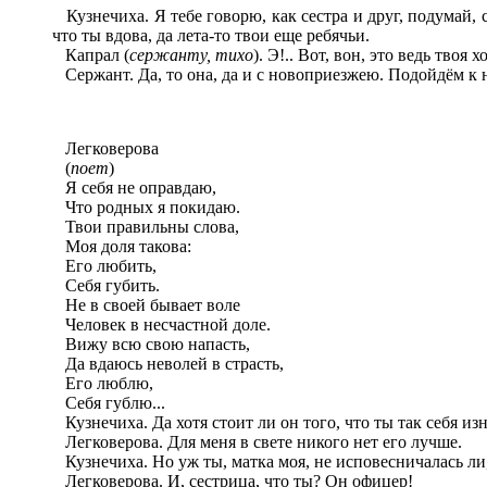
Кузнечиха. Я тебе говорю, как сестра и друг, подумай, 
что ты вдова, да лета-то твои еще ребячьи.
Капрал (
сержанту, тихо
). Э!.. Вот, вон, это ведь твоя х
Сержант. Да, то она, да и с новоприезжею. Подойдём к
Легковерова
(
поет
)
Я себя не оправдаю,
Что родных я покидаю.
Твои правильны слова,
Моя доля такова:
Его любить,
Себя губить.
Не в своей бывает воле
Человек в несчастной доле.
Вижу всю свою напасть,
Да вдаюсь неволей в страсть,
Его люблю,
Себя гублю...
Кузнечиха. Да хотя стоит ли он того, что ты так себя из
Легковерова. Для меня в свете никого нет его лучше.
Кузнечиха. Но уж ты, матка моя, не исповесничалась ли
Легковерова. И, сестрица, что ты? Он офицер!