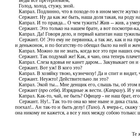
Беды все претерпеваем,
Голод, холод, стужу, зной.
Капрал. Подлинно, что в походе-то в ином месте жутко 
Сержант. Ну да как же быть, наша доля такая, на роду н
Капрал. И то правда... О чем тужить! Жив -- жив, а умер.
Сержант. Это только на нашем брате, а вот посмотри-ка, 
Капрал. Да! Говоря дело, и первый капитан наш тужильщ
Сержант. О! Это ему не первинка, а так же, как и на п
и деньжонок, и по богатству-то обещал было на ней и жени
Капрал. Можно ли не знать, когда все это при наших оча
Сержант. Так подумай же! Как, я чаю, она теперь плачет
Капрал. Слеза вдовья не канет даром... Закувыкает он и 
Сержант. Вот уж! В кого это?
Капрал. В хозяйку твою, кузнечиху! Да и спит и видит, ч
Сержант. Неужто! Действительно ли это?
Капрал. Экой ты... Мне денщик его, слышь ты, об этом в
Сержант (
про себя
). Изрядные ж вести. (
Капралу
). И у 
Капрал. Как-то, чай, не быть? Офицер - не наш брат, его
Сержант. Ну!.. Так то-то она ко мне ныне и дика стала.
поехал!.. Ан так-то и быть делу! (
Тихо
). А вчера-с, скажу
она никому не кажется, а все у них между собою только: ш
Те 