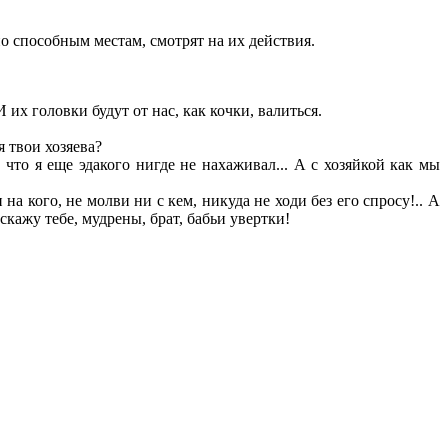
по способным местам, смотрят на их действия.
х головки будут от нас, как кочки, валиться.
я твои хозяева?
что я еще эдакого нигде не нахаживал... А с хозяйкой как мы
а кого, не молви ни с кем, никуда не ходи без его спросу!.. А
 скажу тебе, мудрены, брат, бабьи увертки!