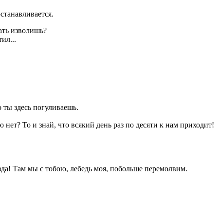
останавливается.
вать изволишь?
ил...
о ты здесь погуливаешь.
 нет? То и знай, что всякий день раз по десяти к нам приходит!
юда! Там мы с тобою, лебедь моя, побольше перемолвим.