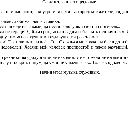
Сержант, капрал и рядовые.
вают, иные поют, а внутри и вне жилья городские жители, сидя 
 Прощай, любимая наша стоянка.
 приходится с вами, да нести головушки свои на погибель...
 сердце! Дай-ка срок; мы-то дадим себя знать неприятелям. И и
цу, что мы со здешними сударушками расстаёмся...
! Так плюнуть на всё!.. Э!.. Скажи-ка мне, каковы были до теб
недоволен! Хозяин мой человек препростой и такой разумный, 
 ревнивища сроду нигде не находил: у него жена не взгляни ни н
шёл у них крик и шум, да уж и не уймешь его... Только, однако ж,
Начинается музыка служивых.