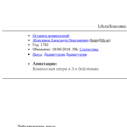
Lib.ru/Классика:
Оставить комментарий
Аблесимов Александр Онисимович
(
bmn@lib.ru
)
Год: 1782
Обновлено: 18/06/2018. 39k.
Статистика.
Пьеса
:
Драматургия
Драматургия
Аннотация:
Комическая опера в 3-х действиях.
Действующие лица: