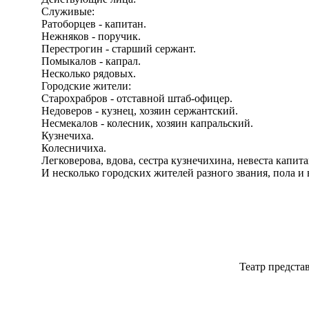
Служивые:
Ратоборцев - капитан.
Нежняков - поручик.
Перестрогин - старший сержант.
Помыкалов - капрал.
Несколько рядовых.
Городские жители:
Старохрабров - отставной штаб-офицер.
Недоверов - кузнец, хозяин сержантский.
Несмекалов - колесник, хозяин капральский.
Кузнечиха.
Колесничиха.
Легковерова, вдова, сестра кузнечихина, невеста капита
И несколько городских жителей разного звания, пола и в
Театр предста