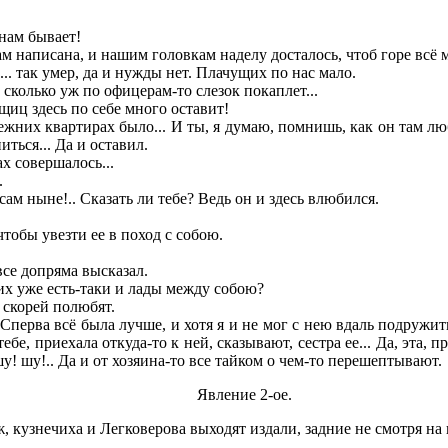
нам бывает!
ам написана, и нашим головкам наделу досталось, чтоб горе всё 
.. так умер, да и нужды нет. Плачущих по нас мало.
сколько уж по офицерам-то слезок покаплет...
иц здесь по себе много оставит!
режних квартирах было... И ты, я думаю, помнишь, как он там 
ться... Да и оставил.
х совершалось...
.
сам ныне!.. Сказать ли тебе? Ведь он и здесь влюбился.
тобы увезти ее в поход с собою.
се допряма высказал.
них уже есть-таки и лады между собою?
 скорей полюбят.
 Сперва всё была лучше, и хотя я и не мог с нею вдаль подружит
 тебе, приехала откуда-то к ней, сказывают, сестра ее... Да, эта,
у! шу!.. Да и от хозяина-то все тайком о чем-то перешептывают.
Явление 2-ое.
ж, кузнечиха и Легковерова выходят издали, задние не смотря на