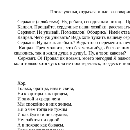
После ученья, отдыхая, иные разговари
Сержант (
к рядовым
). Ну, ребята, сегодня нам поход...
Капрал. Прощайте, сердечные наши хозяйки, расставаться
Сержант. Не унывай, Помыкалов! Ободрись! Имей отважное
Капрал. Чего уж унывать? Ведь хоть тужить нашему серд
Сержант. Ну да как же быть? Ведь этого переменить нечем
Капрал. Грех молвить, что б я чем-нибудь был от них 
свыклись, так и жили душа в душу!.. Ну, а твои каковы?
Сержант. О! Провал их возьми, моего негодяя! Я эдакого
коли только хотя чуть она не поостереглась, то здесь и по
Хор.
Только, братцы, нам и света,
На квартиры как придем,
И зимой и среди лета
Мы спокойно в них живем.
Ни о чем тогда не тужим
И как будто и не служим,
Нет заботы ни одной.
А в походе как бываем,