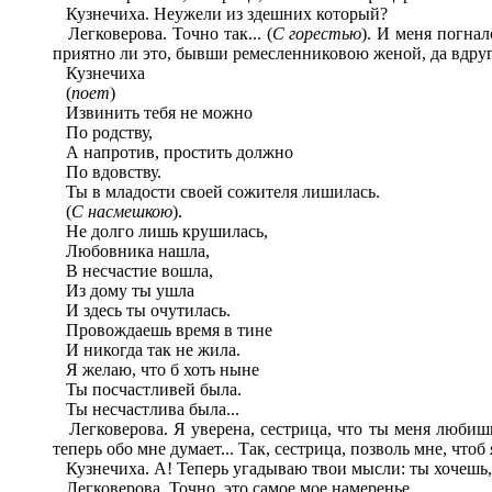
Кузнечиха. Неужели из здешних который?
Легковерова. Точно так... (
С горестью
). И меня погнал
приятно ли это, бывши ремесленниковою женой, да вдруг 
Кузнечиха
(
поет
)
Извинить тебя не можно
По родству,
А напротив, простить должно
По вдовству.
Ты в младости своей сожителя лишилась.
(
С насмешкою
).
Не долго лишь крушилась,
Любовника нашла,
В несчастие вошла,
Из дому ты ушла
И здесь ты очутилась.
Провождаешь время в тине
И никогда так не жила.
Я желаю, что б хоть ныне
Ты посчастливей была.
Ты несчастлива была...
Легковерова. Я уверена, сестрица, что ты меня любишь,
теперь обо мне думает... Так, сестрица, позволь мне, что
Кузнечиха. А! Теперь угадываю твои мысли: ты хочешь,
Легковерова. Точно, это самое мое намеренье.