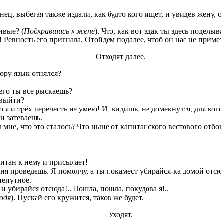
знец, выбегая также издали, как будто кого ищет, и увидев жену, 
ивые? (
Подкравшись к жене
). Что, как вот эдак ты здесь поделы
 Ревность его пригнала. Отойдем подалее, чтоб он нас не примет
Отходят далее.
пору язык отнялся?
чего ты все рыскаешь?
 выйти?
 я и трёх перечесть не умею! И, видишь, не домекнулся, для ког
и затеваешь.
мне, что это сталось? Что ныне от капитанского вестового отбою
питан к нему и присылает!
меня проведешь. Я помолчу, а ты покамест убирайся-ка домой отс
непутное.
ы и убирайся отсюда!.. Пошла, пошла, покудова я!..
одя
). Пускай его кружится, таков же будет.
Уходят.