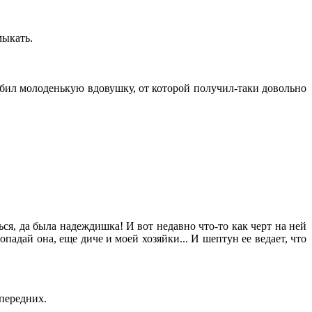
мыкать.
любил молоденькую вдовушку, от которой получил-таки довольно
ься, да была надеждишка! И вот недавно что-то как черт на ней
 пропадай она, еще диче и моей хозяйки... И шептун ее ведает, что
 передних.