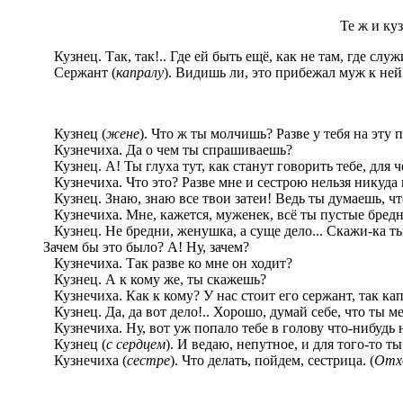
Те ж и ку
Кузнец. Так, так!.. Где ей быть ещё, как не там, где служ
Сержант (
капралу
). Видишь ли, это прибежал муж к ней!
Кузнец (
жене
). Что ж ты молчишь? Разве у тебя на эту 
Кузнечиха. Да о чем ты спрашиваешь?
Кузнец. А! Ты глуха тут, как станут говорить тебе, для 
Кузнечиха. Что это? Разве мне и сестрою нельзя никуда
Кузнец. Знаю, знаю все твои затеи! Ведь ты думаешь, что
Кузнечиха. Мне, кажется, муженек, всё ты пустые бредн
Кузнец. Не бредни, женушка, а суще дело... Скажи-ка ты 
Зачем бы это было? А! Ну, зачем?
Кузнечиха. Так разве ко мне он ходит?
Кузнец. А к кому же, ты скажешь?
Кузнечиха. Как к кому? У нас стоит его сержант, так ка
Кузнец. Да, да вот дело!.. Хорошо, думай себе, что ты 
Кузнечиха. Ну, вот уж попало тебе в голову что-нибудь 
Кузнец (
с сердцем
). И ведаю, непутное, и для того-то т
Кузнечиха (
сестре
). Что делать, пойдем, сестрица. (
Отх