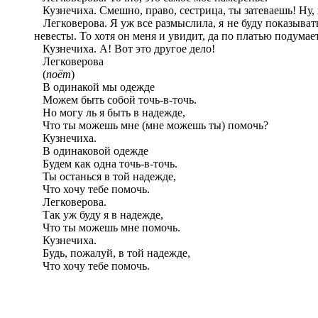
Кузнечиха. Смешно, право, сестрица, ты затеваешь! Ну, н
Легковерова. Я уж все размыслила, я не буду показыватьс
невесты. То хотя он меня и увидит, да по платью подумает
Кузнечиха. А! Вот это другое дело!
Легковерова
(
поёт
)
В одинакой мы одежде
Можем быть собой точь-в-точь.
Но могу ль я быть в надежде,
Что ты можешь мне (мне можешь ты) помочь?
Кузнечиха.
В одинаковой одежде
Будем как одна точь-в-точь.
Ты останься в той надежде,
Что хочу тебе помочь.
Легковерова.
Так уж буду я в надежде,
Что ты можешь мне помочь.
Кузнечиха.
Будь, пожалуй, в той надежде,
Что хочу тебе помочь.