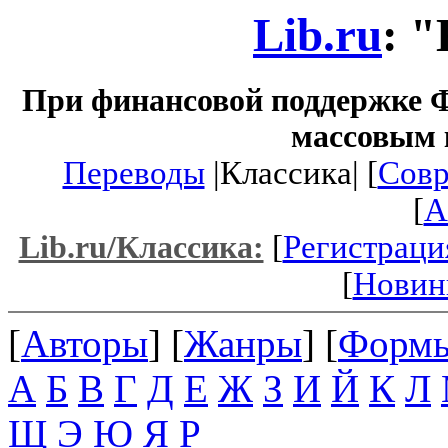
Lib.ru
: 
При финансовой поддержке Ф
массовым 
Переводы
|Классика| [
Совр
[
A
[
Регистраци
Lib.ru/Классика:
[
Новин
[
Авторы
] [
Жанры
] [
Форм
А
Б
В
Г
Д
Е
Ж
З
И
Й
К
Л
Щ
Э
Ю
Я
P